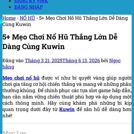
ĐĂNG KÝ +58K
ĐĂNG NHẬP
Home
-
NỔ HŨ
-
5+ Mẹo Chơi Nổ Hũ Thắng Lớn Dễ Dàng
Cùng Kuwin
5+ Mẹo Chơi Nổ Hũ Thắng Lớn Dễ
Dàng Cùng Kuwin
Đăng vào
Tháng 3 21, 2025
Tháng 6 13, 2026
bởi
Ngọc
hằng
Mẹo chơi nổ hũ
được ví như bí quyết vàng giúp người
chơi gia tăng cơ hội chiến thắng và mang về những phần
thưởng khủng. Để chinh phục các tựa slot game hấp dẫn,
bạn cần nắm vững chiến thuật phù hợp và áp dụng một
cách thông minh. Hãy cùng khám phá những bí kíp
quan trọng dưới đây từ
Kuwin
để săn hũ dễ dàng hơn
nhé!
Mục Lục