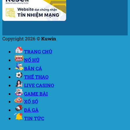
Copyright 2026 ©
Kuwin
TRANG CHỦ
NỔ HŨ
BẮN CÁ
THỂ THAO
LIVE CASINO
GAME BÀI
XỔ SỐ
ĐÁ GÀ
TIN TỨC