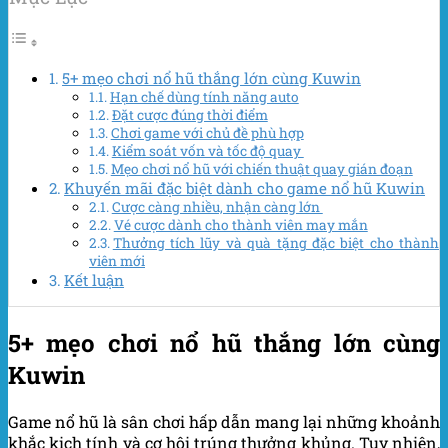
5+ mẹo chơi nổ hũ thắng lớn cùng Kuwin
Hạn chế dùng tính năng auto
Đặt cược đúng thời điểm
Chơi game với chủ đề phù hợp
Kiểm soát vốn và tốc độ quay
Mẹo chơi nổ hũ với chiến thuật quay gián đoạn
Khuyến mãi đặc biệt dành cho game nổ hũ Kuwin
Cược càng nhiều, nhận càng lớn
Vé cược dành cho thành viên may mắn
Thưởng tích lũy và quà tặng đặc biệt cho thành
viên mới
Kết luận
5+ mẹo chơi nổ hũ thắng lớn cùng
Kuwin
Game nổ hũ là sân chơi hấp dẫn mang lại những khoảnh
khắc kịch tính và cơ hội trúng thưởng khủng. Tuy nhiên,