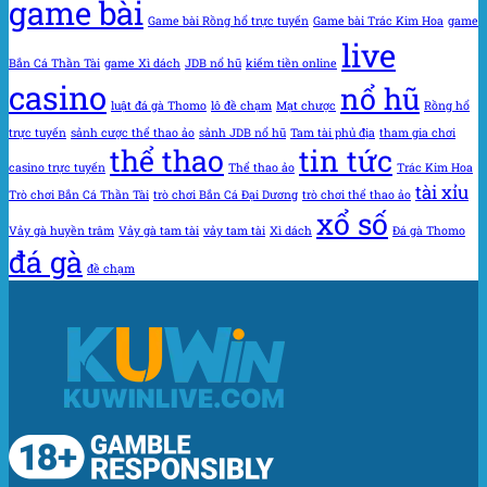
game bài
Game bài Rồng hổ trực tuyến
Game bài Trác Kim Hoa
game
live
Bắn Cá Thần Tài
game Xì dách
JDB nổ hũ
kiếm tiền online
casino
nổ hũ
luật đá gà Thomo
lô đề chạm
Mạt chược
Rồng hổ
trực tuyến
sảnh cược thể thao ảo
sảnh JDB nổ hũ
Tam tài phủ địa
tham gia chơi
thể thao
tin tức
casino trực tuyến
Thể thao ảo
Trác Kim Hoa
tài xỉu
Trò chơi Bắn Cá Thần Tài
trò chơi Bắn Cá Đại Dương
trò chơi thể thao ảo
xổ số
Vảy gà huyền trâm
Vảy gà tam tài
vảy tam tài
Xì dách
Đá gà Thomo
đá gà
đề chạm