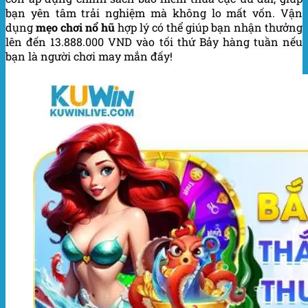
bạn yên tâm trải nghiệm mà không lo mất vốn. Vận
dụng
mẹo chơi nổ hũ
hợp lý có thể giúp bạn nhận thưởng
lên đến 13.888.000 VND vào tối thứ Bảy hàng tuần nếu
bạn là người chơi may mắn đấy!