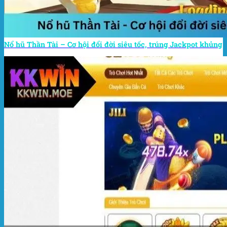
Nổ hũ Thần Tài – Cơ hội đổi đời siêu tốc, trúng Jackpot khủng