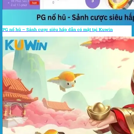
PG nổ hũ – Sảnh cược siêu hấp dẫn có mặt tại Kuwin