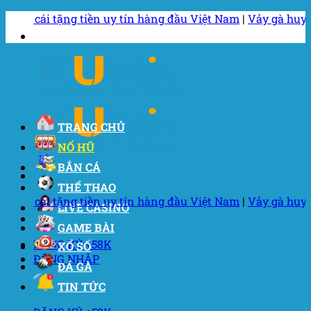
n uy tín hàng đầu Việt Nam
|
Vảy gà huyền trâm có phải là đ
TRANG CHỦ
NỔ HŨ
BẮN CÁ
THỂ THAO
n uy tín hàng đầu Việt Nam
|
Vảy gà huyền trâm có phải là đ
LIVE CASINO
GAME BÀI
ĐĂNG KÝ +58K
XỔ SỐ
ĐĂNG NHẬP
ĐÁ GÀ
TIN TỨC