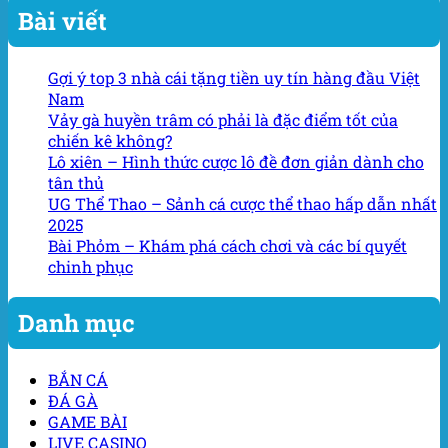
Bài viết
Gợi ý top 3 nhà cái tặng tiền uy tín hàng đầu Việt
Nam
Vảy gà huyền trâm có phải là đặc điểm tốt của
chiến kê không?
Lô xiên – Hình thức cược lô đề đơn giản dành cho
tân thủ
UG Thể Thao – Sảnh cá cược thể thao hấp dẫn nhất
2025
Bài Phỏm – Khám phá cách chơi và các bí quyết
chinh phục
Danh mục
BẮN CÁ
ĐÁ GÀ
GAME BÀI
LIVE CASINO