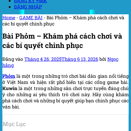
ĐĂNG KÝ +58K
ĐĂNG NHẬP
Home
-
GAME BÀI
-
Bài Phỏm – Khám phá cách chơi và
các bí quyết chinh phục
Bài Phỏm – Khám phá cách chơi và
các bí quyết chinh phục
Đăng vào
Tháng 4 26, 2025
Tháng 6 13, 2026
bởi
Ngọc
hằng
Phỏm
là một trong những trò chơi bài dân gian nổi tiếng
ở Việt Nam và hiện rất phổ biến tại các cổng game bài.
Kuwin
là một trong những sân chơi trực tuyến đáng chú
ý cho những ai yêu thích trò chơi này. Hãy cùng khám
phá cách chơi và những bí quyết giúp bạn chinh phục các
ván bài.
Mục Lục