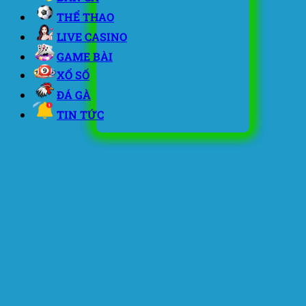
THỂ THAO
LIVE CASINO
GAME BÀI
XỔ SỐ
ĐÁ GÀ
TIN TỨC