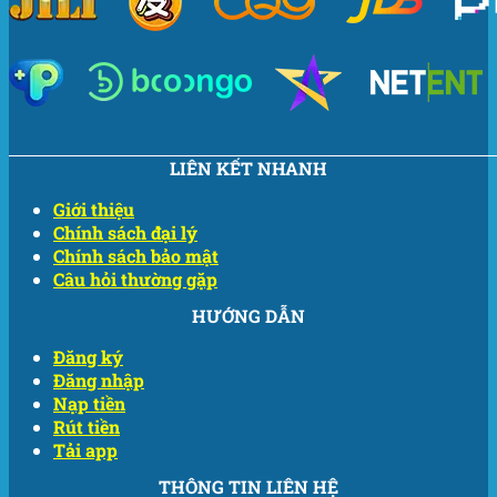
LIÊN KẾT NHANH
Giới thiệu
Chính sách đại lý
Chính sách bảo mật
Câu hỏi thường gặp
HƯỚNG DẪN
Đăng ký
Đăng nhập
Nạp tiền
Rút tiền
Tải app
THÔNG TIN LIÊN HỆ