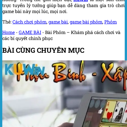
trực tuyến lý tưởng giúp bạn dễ dàng tham gia trò chơi
game bài này mọi lúc, mọi nơi.
Thẻ:
Cách chơi phỏm
,
game bài
,
game bài phỏm
,
Phỏm
Home
-
GAME BÀI
-
Bài Phỏm – Khám phá cách chơi và
các bí quyết chinh phục
BÀI CÙNG CHUYÊN MỤC