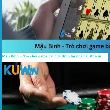
Mậu Binh – Trò chơi game bài cực đỉnh tại nhà cái Kuwin