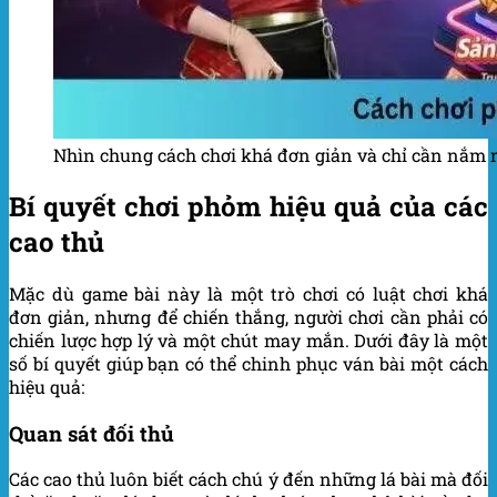
Nhìn chung cách chơi khá đơn giản và chỉ cần nắm rõ
Bí quyết chơi phỏm hiệu quả của các
cao thủ
Mặc dù game bài này là một trò chơi có luật chơi khá
đơn giản, nhưng để chiến thắng, người chơi cần phải có
chiến lược hợp lý và một chút may mắn. Dưới đây là một
số bí quyết giúp bạn có thể chinh phục ván bài một cách
hiệu quả:
Quan sát đối thủ
Các cao thủ luôn biết cách chú ý đến những lá bài mà đối