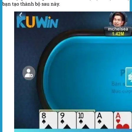
bạn tạo thành bộ sau này.