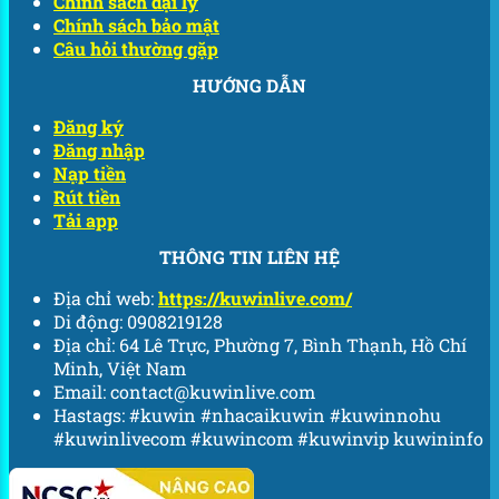
Chính sách đại lý
Chính sách bảo mật
Câu hỏi thường gặp
HƯỚNG DẪN
Đăng ký
Đăng nhập
Nạp tiền
Rút tiền
Tải app
THÔNG TIN LIÊN HỆ
Địa chỉ web:
https://kuwinlive.com/
Di động:
0908219128
Địa chỉ:
64 Lê Trực, Phường 7, Bình Thạnh, Hồ Chí
Minh, Việt Nam
Email:
contact@kuwinlive.com
Hastags:
#kuwin #nhacaikuwin #kuwinnohu
#kuwinlivecom #kuwincom #kuwinvip kuwininfo