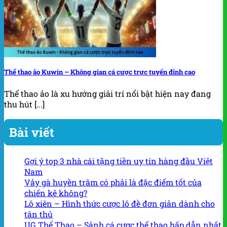
Thể thao ảo Kuwin – Không gian cá cược trực tuyến đỉnh cao
Thể thao ảo là xu hướng giải trí nổi bật hiện nay đang
thu hút [...]
Bài viết
Gợi ý top 3 nhà cái tặng tiền uy tín hàng đầu Việt
Nam
Vảy gà huyền trâm có phải là đặc điểm tốt của
chiến kê không?
Lô xiên – Hình thức cược lô đề đơn giản dành cho
tân thủ
UG Thể Thao – Sảnh cá cược thể thao hấp dẫn nhất