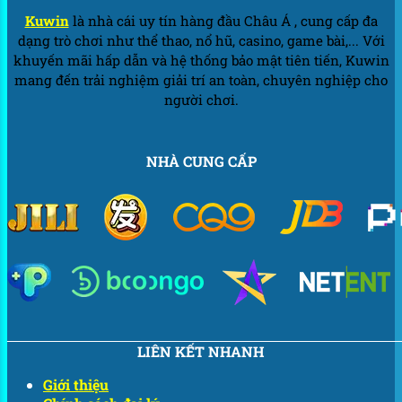
Kuwin
là nhà cái uy tín hàng đầu Châu Á , cung cấp đa
dạng trò chơi như thể thao, nổ hũ, casino, game bài,... Với
khuyến mãi hấp dẫn và hệ thống bảo mật tiên tiến, Kuwin
mang đến trải nghiệm giải trí an toàn, chuyên nghiệp cho
người chơi.
NHÀ CUNG CẤP
LIÊN KẾT NHANH
Giới thiệu