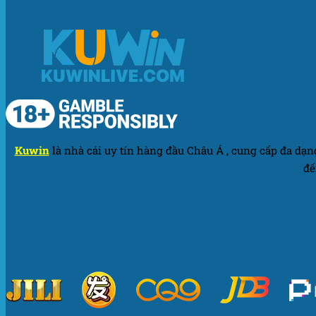
Kuwin
là nhà cái uy tín hàng đầu Châu Á , cung cấp đa dạn
đế