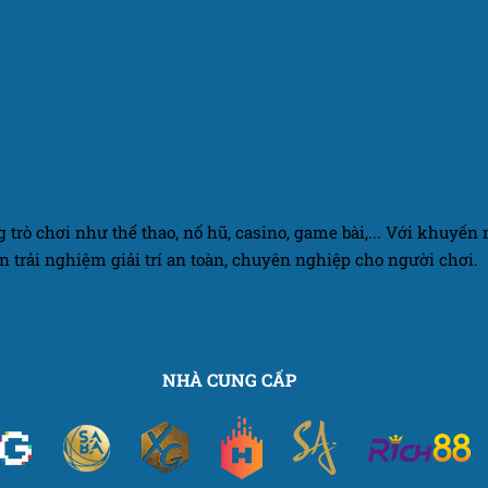
g trò chơi như thể thao, nổ hũ, casino, game bài,... Với khuyế
n trải nghiệm giải trí an toàn, chuyên nghiệp cho người chơi.
NHÀ CUNG CẤP