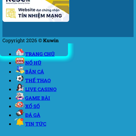
Copyright 2026 ©
Kuwin
TRANG CHỦ
NỔ HŨ
BẮN CÁ
THỂ THAO
LIVE CASINO
GAME BÀI
XỔ SỐ
ĐÁ GÀ
TIN TỨC