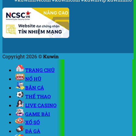
Copyright 2026 ©
Kuwin
TRANG CHỦ
NỔ HŨ
BẮN CÁ
THỂ THAO
LIVE CASINO
GAME BÀI
XỔ SỐ
ĐÁ GÀ