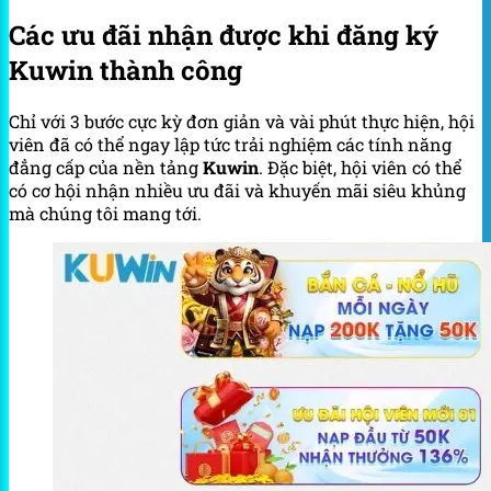
Các ưu đãi nhận được khi đăng ký
Kuwin thành công
Chỉ với 3 bước cực kỳ đơn giản và vài phút thực hiện, hội
viên đã có thể ngay lập tức trải nghiệm các tính năng
đẳng cấp của nền tảng
Kuwin
. Đặc biệt, hội viên có thể
có cơ hội nhận nhiều ưu đãi và khuyến mãi siêu khủng
mà chúng tôi mang tới.