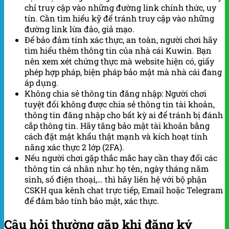
chỉ truy cập vào những đường link chính thức, uy
tín. Cần tìm hiểu kỹ để tránh truy cập vào những
đường link lừa đảo, giả mạo.
Để bảo đảm tính xác thực, an toàn, người chơi hãy
tìm hiểu thêm thông tin của nhà cái Kuwin. Bạn
nên xem xét chứng thực mà website hiện có, giấy
phép hợp pháp, biện pháp bảo mật mà nhà cái đang
áp dụng.
Không chia sẻ thông tin đăng nhập: Người chơi
tuyệt đối không được chia sẻ thông tin tài khoản,
thông tin đăng nhập cho bất kỳ ai để tránh bị đánh
cắp thông tin. Hãy tăng bảo mật tài khoản bằng
cách đặt mật khẩu thật mạnh và kích hoạt tính
năng xác thực 2 lớp (2FA).
Nếu người chơi gặp thắc mắc hay cần thay đổi các
thông tin cá nhân như: họ tên, ngày tháng năm
sinh, số điện thoại,… thì hãy liên hệ với bộ phận
CSKH qua kênh chat trực tiếp, Email hoặc Telegram
để đảm bảo tính bảo mật, xác thực.
Câu hỏi thường gặp khi đăng ký