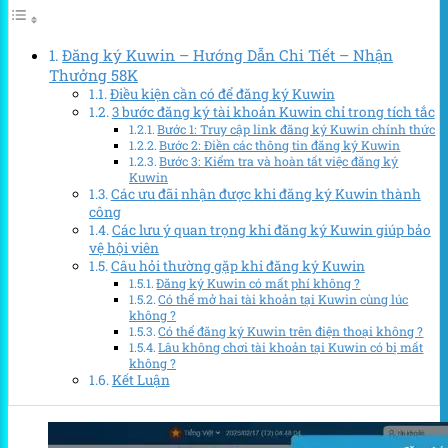
Đăng ký Kuwin – Hướng Dẫn Chi Tiết – Nhận
Thưởng 58K
Điều kiện cần có để đăng ký Kuwin
3 bước đăng ký tài khoản Kuwin chỉ trong tích tắc
Bước 1: Truy cập link đăng ký Kuwin chính thức
Bước 2: Điền các thông tin đăng ký Kuwin
Bước 3: Kiểm tra và hoàn tất việc đăng ký
Kuwin
Các ưu đãi nhận được khi đăng ký Kuwin thành
công
Các lưu ý quan trọng khi đăng ký Kuwin giúp bảo
vệ hội viên
Câu hỏi thường gặp khi đăng ký Kuwin
Đăng ký Kuwin có mất phí không ?
Có thể mở hai tài khoản tại Kuwin cùng lúc
không ?
Có thể đăng ký Kuwin trên điện thoại không ?
Lâu không chơi tài khoản tại Kuwin có bị mất
không ?
Kết Luận