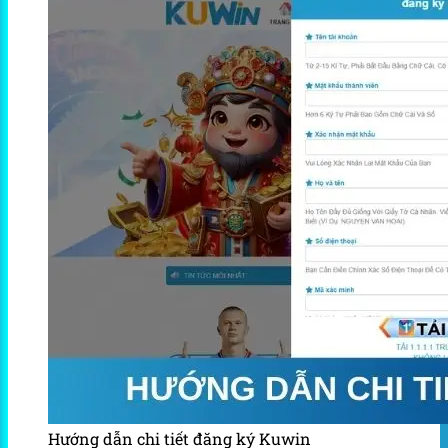
Hướng dẫn chi tiết đăng ký Kuwin