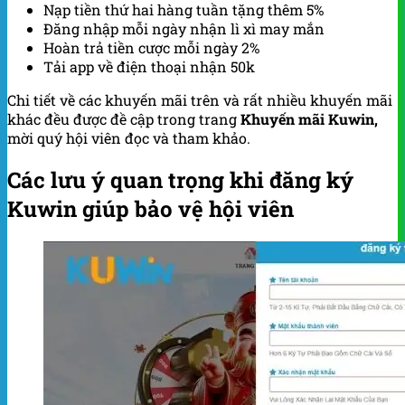
Nạp tiền thứ hai hàng tuần tặng thêm 5%
Đăng nhập mỗi ngày nhận lì xì may mắn
Hoàn trả tiền cược mỗi ngày 2%
Tải app về điện thoại nhận 50k
Chi tiết về các khuyến mãi trên và rất nhiều khuyến mãi
khác đều được đề cập trong trang
Khuyến mãi Kuwin,
mời quý hội viên đọc và tham khảo.
Các lưu ý quan trọng khi đăng ký
Kuwin giúp bảo vệ hội viên