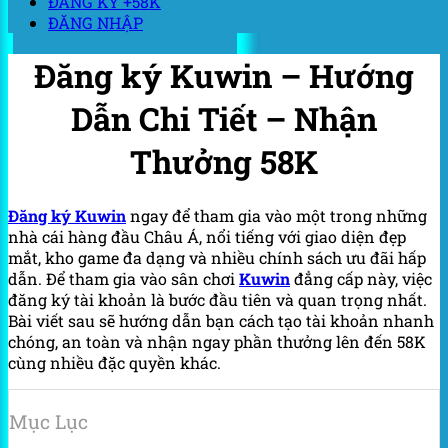
ĐĂNG KÝ +58K
ĐĂNG NHẬP
Đăng ký Kuwin – Hướng
Dẫn Chi Tiết – Nhận
Thưởng 58K
Đăng ký Kuwin
ngay để tham gia vào một trong những
nhà cái hàng đầu Châu Á, nổi tiếng với giao diện đẹp
mắt, kho game đa dạng và nhiều chính sách ưu đãi hấp
dẫn. Để tham gia vào sân chơi
Kuwin
đẳng cấp này, việc
đăng ký tài khoản là bước đầu tiên và quan trọng nhất.
Bài viết sau sẽ hướng dẫn bạn cách tạo tài khoản nhanh
chóng, an toàn và nhận ngay phần thưởng lên đến 58K
cùng nhiều đặc quyền khác.
Mục Lục