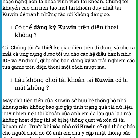
hoặc nặng hơn là khóa vĩnh viễn tài khoản. Chúng tôi
khuyến cáo chỉ nên tạo một tài khoản duy nhất tại
Kuwin để tránh những rắc rối không đáng có.
Có thể
đăng ký Kuwin
trên điện thoại
không ?
Có. Chúng tôi đã thiết kế giao diện trên di động và cho ra
mắt cả ứng dụng được tối ưu cho các hệ điều hành như
IOS và Android, giúp cho bạn đăng ký và trải nghiệm các
tựa game trên điện thoại một cách mượt mà.
Lâu không chơi tài khoản tại
Kuwin
có bị
mất không ?
Máy chủ tiên tiến của Kuwin sở hữu hệ thống bộ nhớ
khủng nên không bao giờ gặp tình trạng quá tải dữ liệu.
Tuy nhiên nếu tài khoản của anh em đã lập quá lâu mà
không hoạt động thì sẽ bị hệ thống quét và xóa đi tài
khoản rác. Trước khi xóa
nhà cái Kuwin
sẽ gửi thông báo
cho người chơi, do đó anh em chú ý cập nhật thông báo