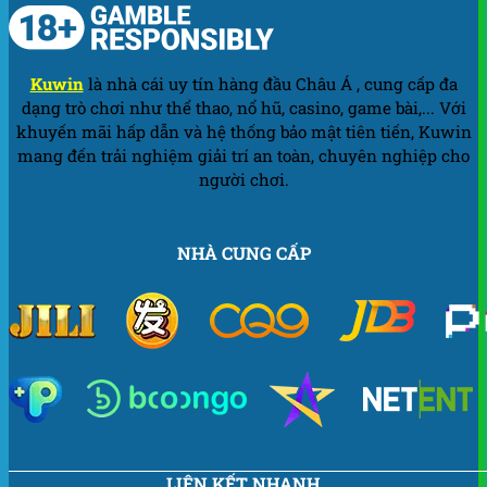
Kuwin
là nhà cái uy tín hàng đầu Châu Á , cung cấp đa
dạng trò chơi như thể thao, nổ hũ, casino, game bài,... Với
khuyến mãi hấp dẫn và hệ thống bảo mật tiên tiến, Kuwin
mang đến trải nghiệm giải trí an toàn, chuyên nghiệp cho
người chơi.
NHÀ CUNG CẤP
LIÊN KẾT NHANH