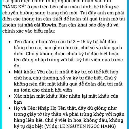
Tại giao diện chính thức, người chơi nhấn vào nút
“ĐĂNG KÝ” ở góc trên bên phải màn hình, hệ thống sẽ
chuyển hướng sang trang chủ mới. Tại đây anh em phải
điền các thông tin cần thiết để hoàn tất quá trình mở tài
khoản tại
nhà cái Kuwin
. Bạn cần khai báo đầy đủ và
chính xác vào biểu mẫu:
Tên đăng nhập: Yêu cầu từ 2 – 15 ký tự, bắt đầu
bằng chữ cái, bao gồm chữ cái, chữ số và dấu gạch
dưới. Chú ý không được chứa ký tự đặc biệt hoặc
tên đăng nhập trùng với bất kỳ hội viên nào trước
đó.
Mật khẩu: Yêu cầu ít nhất 6 ký tự, có thể kết hợp
chữ hoa, chữ thường, số và ký tự đặc biệt. Chú ý
không nên đặt mật khẩu quá dễ đoán dẫn tới mất
an toàn cho chính hội viên
Xác nhận mật khẩu: Xác nhận lại mật khẩu của
bạn
Họ và Tên: Nhập Họ Tên thật, đầy đủ giống như
trong giấy tờ tùy thân và phải trùng khớp với ngân
hàng liên kết. Chú ý viết in hoa, không dấu, không
ký tự đặc biệt (Ví dụ: LE NGUYEN NGOC HANG)