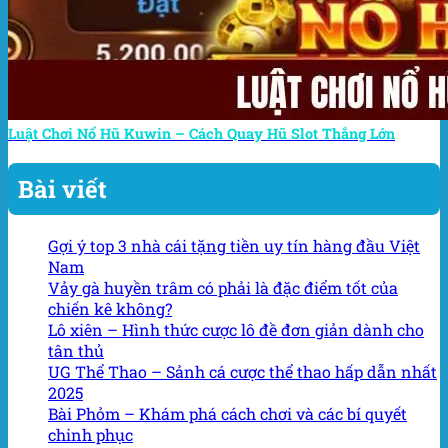
Luật Chơi Nổ Hũ Kuwin – Cách Quay Hũ Slot Thắng Lớn
Bài viết
Gợi ý top 3 nhà cái tặng tiền uy tín hàng đầu Việt
Nam
Vảy gà huyền trâm có phải là đặc điểm tốt của
chiến kê không?
Lô xiên – Hình thức cược lô đề đơn giản dành cho
tân thủ
UG Thể Thao – Sảnh cá cược thể thao hấp dẫn nhất
2025
Bài Phỏm – Khám phá cách chơi và các bí quyết
chinh phục