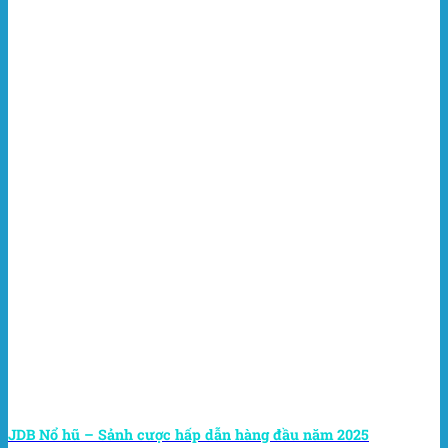
JDB Nổ hũ – Sảnh cược hấp dẫn hàng đầu năm 2025