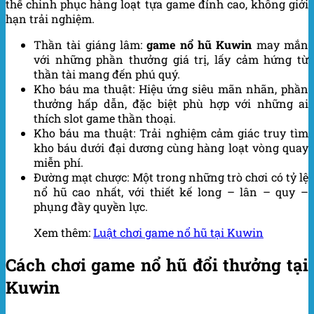
thể chinh phục hàng loạt tựa game đỉnh cao, không giới
hạn trải nghiệm.
Thần tài giáng lâm:
game nổ hũ Kuwin
may mắn
với những phần thưởng giá trị, lấy cảm hứng từ
thần tài mang đến phú quý.
Kho báu ma thuật: Hiệu ứng siêu mãn nhãn, phần
thưởng hấp dẫn, đặc biệt phù hợp với những ai
thích slot game thần thoại.
Kho báu ma thuật: Trải nghiệm cảm giác truy tìm
kho báu dưới đại dương cùng hàng loạt vòng quay
miễn phí.
Đường mạt chược: Một trong những trò chơi có tỷ lệ
nổ hũ cao nhất, với thiết kế long – lân – quy –
phụng đầy quyền lực.
Xem thêm:
Luật chơi game nổ hũ tại Kuwin
Cách chơi game nổ hũ đổi thưởng tại
Kuwin