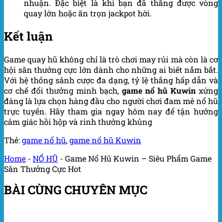
nhuận. Đặc biệt là khi bạn đã thắng được vòng
quay lớn hoặc ăn trọn jackpot hời.
Kết luận
Game quay h
ũ không chỉ là trò chơi may rủi mà còn là cơ
hội săn thưởng cực lớn dành cho những ai biết nắm bắt.
Với hệ thống sảnh cược đa dạng, tỷ lệ thắng hấp dẫn và
cơ chế đổi thưởng minh bạch,
game nổ hũ Kuwin
xứng
đáng là lựa chọn hàng đầu cho người chơi đam mê nổ hũ
trực tuyến. Hãy tham gia ngay hôm nay để tận hưởng
cảm giác hồi hộp và rinh thưởng khủng
Thẻ:
game nổ hũ
,
game nổ hũ Kuwin
Home
-
NỔ HŨ
-
Game Nổ Hũ Kuwin – Siêu Phẩm Game
Săn Thưởng Cực Hot
BÀI CÙNG CHUYÊN MỤC