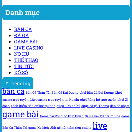
Danh mục
BẮN CÁ
ĐÁ GÀ
GAME BÀI
LIVE CASINO
NỔ HŨ
THỂ THAO
TIN TỨC
XỔ SỐ
# Trending
bắn cá
Bắn Cá Thần Tài
Bắn Cá Đại Dương
chơi Bắn Cá Đại Dương
Chơi
casino trực tuyến
Chơi casino trực tuyến tại Kuwin
chơi Rồng hổ trực tuyến
chơi Xì
dách
cách kiếm tiền online tại nhà
cược JDB nổ hũ
cược đá gà Thomo
dàn đề chạm
game bài
Game bài Rồng hổ trực tuyến
Game bài Trác Kim Hoa
game
live
Bắn Cá Thần Tài
game Xì dách
JDB nổ hũ
kiếm tiền online