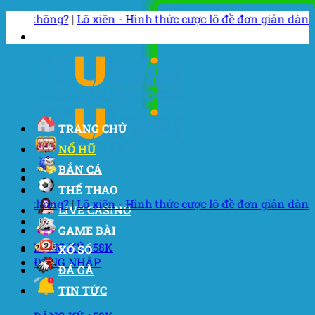
 xiên - Hình thức cược lô đề đơn giản dành cho tân thủ
|
UG 
TRANG CHỦ
NỔ HŨ
BẮN CÁ
THỂ THAO
 xiên - Hình thức cược lô đề đơn giản dành cho tân thủ
|
UG 
LIVE CASINO
GAME BÀI
ĐĂNG KÝ +58K
XỔ SỐ
ĐĂNG NHẬP
ĐÁ GÀ
TIN TỨC