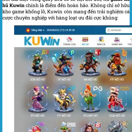
hũ Kuwin
chính là điểm đến hoàn hảo. Không chỉ sở hữu
kho game khổng lồ, Kuwin còn mang đến trải nghiệm cá
cược chuyên nghiệp với hàng loạt ưu đãi cực khủng: