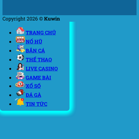
Copyright 2026 ©
Kuwin
TRANG CHỦ
NỔ HŨ
BẮN CÁ
THỂ THAO
LIVE CASINO
GAME BÀI
XỔ SỐ
ĐÁ GÀ
TIN TỨC