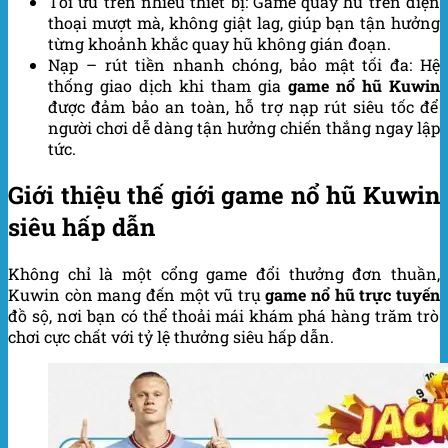
Tối ưu trên nhiều thiết bị:
Game quay hũ trên điện
thoại mượt mà, không giật lag, giúp bạn tận hưởng
từng khoảnh khắc quay hũ không gián đoạn.
Nạp – rút tiền nhanh chóng, bảo mật tối đa: Hệ
thống giao dịch khi tham gia
game nổ hũ Kuwin
được đảm bảo an toàn, hỗ trợ nạp rút siêu tốc để
người chơi dễ dàng tận hưởng chiến thắng ngay lập
tức.
Giới thiệu thế giới game nổ hũ Kuwin
siêu hấp dẫn
Không chỉ là một cổng game đổi thưởng đơn thuần,
Kuwin còn mang đến một vũ trụ
game nổ hũ trực tuyến
đồ sộ, nơi bạn có thể thoải mái khám phá hàng trăm trò
chơi cực chất với tỷ lệ thưởng siêu hấp dẫn.