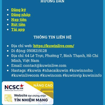
HƯỚNG DẪN
Đăng ký
Đăng nhập
Nạp tiền
Rút tiền
Tải app
THÔNG TIN LIÊN HỆ
Địa chỉ web:
https://kuwinlive.com/
Di động:
0908219128
Địa chỉ:
64 Lê Trực, Phường 7, Bình Thạnh, Hồ Chí
Minh, Việt Nam
Email:
contact@kuwinlive.com
Hastags:
#kuwin #nhacaikuwin #kuwinnohu
#kuwinlivecom #kuwincom #kuwinvip kuwininfo