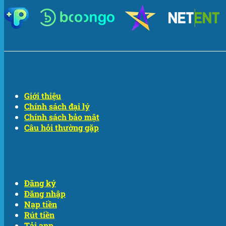
Giới thiệu
Chính sách đại lý
Chính sách bảo mật
Câu hỏi thường gặp
Đăng ký
Đăng nhập
Nạp tiền
Rút tiền
Tải app