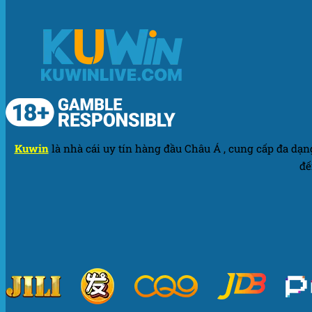
Kuwin
là nhà cái uy tín hàng đầu Châu Á , cung cấp đa dạn
đế