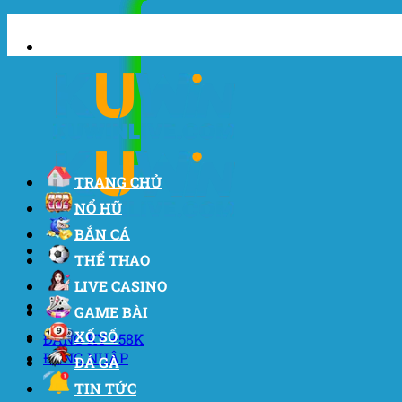
TRANG CHỦ
NỔ HŨ
BẮN CÁ
THỂ THAO
LIVE CASINO
GAME BÀI
XỔ SỐ
ĐĂNG KÝ +58K
ĐĂNG NHẬP
ĐÁ GÀ
TIN TỨC