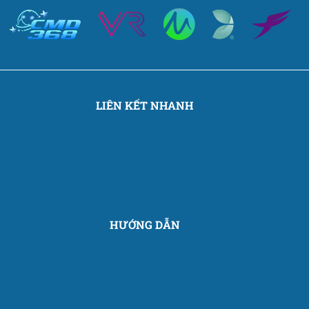
LIÊN KẾT NHANH
HƯỚNG DẪN