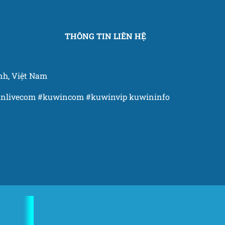
THÔNG TIN LIÊN HỆ
nh, Việt Nam
nlivecom #kuwincom #kuwinvip kuwininfo