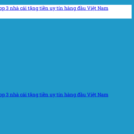
à cái tặng tiền uy tín hàng đầu Việt Nam
|
Vảy gà huyền trâm
à cái tặng tiền uy tín hàng đầu Việt Nam
|
Vảy gà huyền trâm