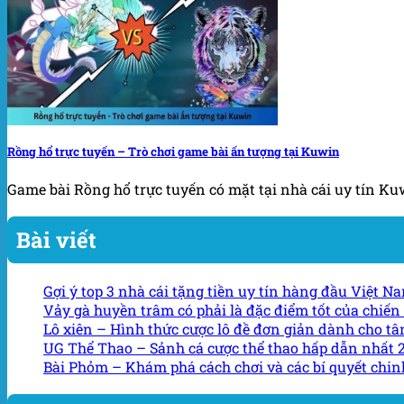
Rồng hổ trực tuyến – Trò chơi game bài ấn tượng tại Kuwin
Game bài Rồng hổ trực tuyến có mặt tại nhà cái uy tín Kuwi
Bài viết
Gợi ý top 3 nhà cái tặng tiền uy tín hàng đầu Việt N
Vảy gà huyền trâm có phải là đặc điểm tốt của chiến
Lô xiên – Hình thức cược lô đề đơn giản dành cho tâ
UG Thể Thao – Sảnh cá cược thể thao hấp dẫn nhất 
Bài Phỏm – Khám phá cách chơi và các bí quyết chin