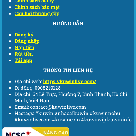
Chính sách đại lý
Chính sách bảo mật
Câu hỏi thường gặp
HƯỚNG DẪN
Đăng ký
Đăng nhập
Nạp tiền
Rút tiền
Tải app
THÔNG TIN LIÊN HỆ
Địa chỉ web:
https://kuwinlive.com/
Di động:
0908219128
Địa chỉ:
64 Lê Trực, Phường 7, Bình Thạnh, Hồ Chí
Minh, Việt Nam
Email:
contact@kuwinlive.com
Hastags:
#kuwin #nhacaikuwin #kuwinnohu
#kuwinlivecom #kuwincom #kuwinvip kuwininfo