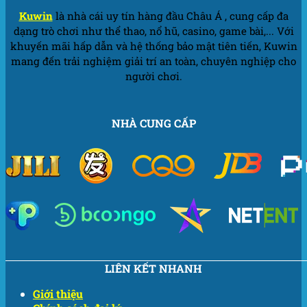
Kuwin
là nhà cái uy tín hàng đầu Châu Á , cung cấp đa
dạng trò chơi như thể thao, nổ hũ, casino, game bài,... Với
khuyến mãi hấp dẫn và hệ thống bảo mật tiên tiến, Kuwin
mang đến trải nghiệm giải trí an toàn, chuyên nghiệp cho
người chơi.
NHÀ CUNG CẤP
LIÊN KẾT NHANH
Giới thiệu