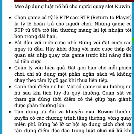
Mẹo áp dụng luật nổ hũ cho người quay slot Kuwin
Chọn game có tỷ lệ RTP cao: RTP (Return to Player)
là tỷ lệ hoàn trả cho người chơi. Những game có
RTP từ 96% trở lên thường mang lại lợi nhuận tốt
hơn trong dài hạn.
Bắt đầu với mức cược nhỏ: Đừng vội đặt cược cao
ngay từ đầu. Hãy khởi động với mức cược thấp để
quan sát nhịp quay của game trước khi nâng dần
số tiền cược.
Quản lý vốn hiệu quả: Đặt giới hạn cho mỗi phiên
chơi, chỉ sử dụng một phần ngân sách và không
chạy theo tâm lý gỡ gạc khi thua liên tiếp.
Canh thời điểm nổ hũ: Một số game có xu hướng nổ
hũ sau khi tích lũy đủ quỹ thưởng. Quan sát và
tham gia đúng thời điểm có thể giúp bạn giành
được phần thưởng lớn.
Tận dụng ưu đãi và khuyến mãi:
Kuwin
thường
xuyên có các chương trình tặng thưởng, vòng quay
miễn phí. Đừng bỏ lỡ cơ hội áp dụng cách chơi và
tận dụng điểm độc đáo trong
luật chơi nổ hũ
khi