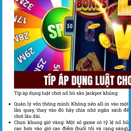
Típ áp dụng luật chơi nổ hũ săn jackpot khủng
Quản lý vốn thông minh: Không nên all-in vào một
lần quay, thay vào đó hãy chia nhỏ ngân sách để
chơi lâu dài.
Chọn khung giờ vàng: Một số game có tỷ lệ nổ hũ
cao hơn vào giờ cao điểm (buổi tối và rạng sáng),