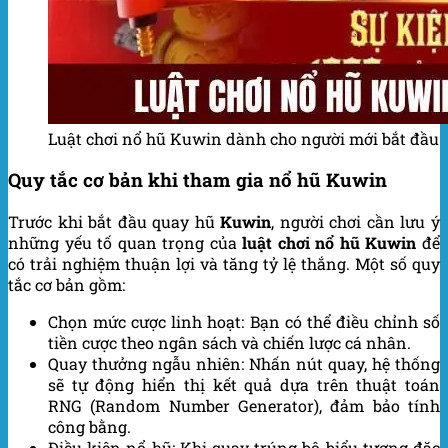
Luật chơi nổ hũ Kuwin dành cho người mới bắt đầu
Quy tắc cơ bản khi tham gia nổ hũ Kuwin
Trước khi bắt đầu quay hũ
Kuwin
, người chơi cần lưu ý
những yếu tố quan trọng của
luật chơi nổ hũ Kuwin
để
có trải nghiệm thuận lợi và tăng tỷ lệ thắng. Một số quy
tắc cơ bản gồm:
Chọn mức cược linh hoạt: Bạn có thể điều chỉnh số
tiền cược theo ngân sách và chiến lược cá nhân.
Quay thưởng ngẫu nhiên: Nhấn nút quay, hệ thống
sẽ tự động hiển thị kết quả dựa trên thuật toán
RNG (Random Number Generator), đảm bảo tính
công bằng.
Điều kiện nổ hũ: Khi quay trúng bộ biểu tượng đặc