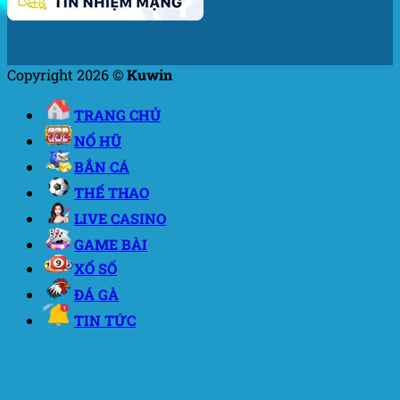
Copyright 2026 ©
Kuwin
TRANG CHỦ
NỔ HŨ
BẮN CÁ
THỂ THAO
LIVE CASINO
GAME BÀI
XỔ SỐ
ĐÁ GÀ
TIN TỨC