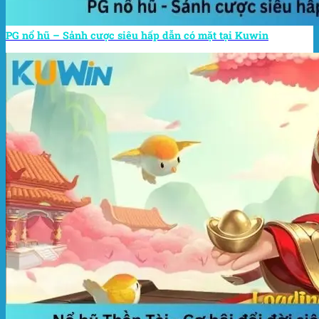
PG nổ hũ – Sảnh cược siêu hấp dẫn có mặt tại Kuwin