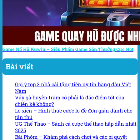
Game Nổ Hũ Kuwin – Siêu Phẩm Game Săn Thưởng Cực Hot
Bài viết
Gợi ý top 3 nhà cái tặng tiền uy tín hàng đầu Việt
Nam
Vảy gà huyền trâm có phải là đặc điểm tốt của
chiến kê không?
Lô xiên – Hình thức cược lô đề đơn giản dành cho
tân thủ
UG Thể Thao – Sảnh cá cược thể thao hấp dẫn nhất
2025
Bài Phỏm – Khám phá cách chơi và các bí quyết