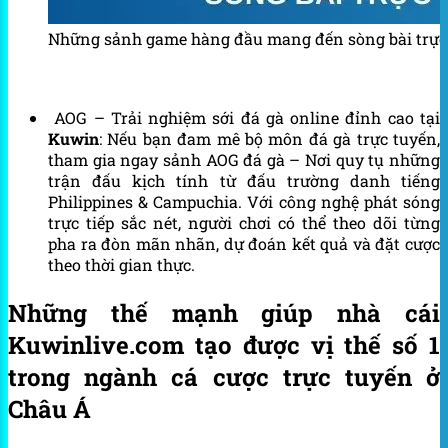
Những sảnh game hàng đầu mang đến sòng bài trực
AOG – Trải nghiệm sới đá gà online đỉnh cao tại
Kuwin
: Nếu bạn đam mê bộ môn đá gà trực tuyến,
tham gia ngay sảnh AOG đá gà – Nơi quy tụ những
trận đấu kịch tính từ đấu trường danh tiếng
Philippines & Campuchia. Với công nghệ phát sóng
trực tiếp sắc nét, người chơi có thể theo dõi từng
pha ra đòn mãn nhãn, dự đoán kết quả và đặt cược
theo thời gian thực.
Những thế mạnh giúp nhà cái
Kuwinlive.com tạo được vị thế số 1
trong ngành cá cược trực tuyến ở
Châu Á