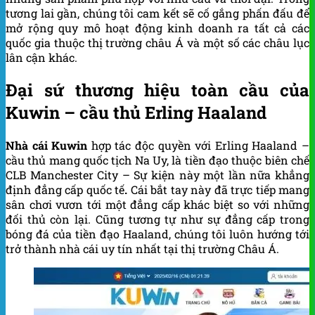
tương lai gần,
chúng tôi
cam kết sẽ cố gắng phấn đấu để
mở rộng quy mô hoạt động kinh doanh ra tất cả các
quốc gia thuộc thị trường châu Á và một số các châu lục
lân cận khác.
Đại sứ thương hiệu toàn cầu của
Kuwin – cầu thủ Erling Haaland
Nhà cái Kuwin
hợp tác độc quyền với Erling Haaland –
cầu thủ mang quốc tịch Na Uy, là tiền đạo thuộc biên chế
CLB Manchester City – Sự kiện này một lần nữa khẳng
định đẳng cấp quốc tế
.
Cái bắt tay này đã trực tiếp mang
sân chơi vươn tới một đẳng cấp khác biệt so với những
đối thủ còn lại. Cũng tương tự như sự đẳng cấp trong
bóng đá của tiền đạo Haaland, chúng tôi luôn hướng tới
trở thành nhà cái uy tín nhất tại thị trường Châu Á.