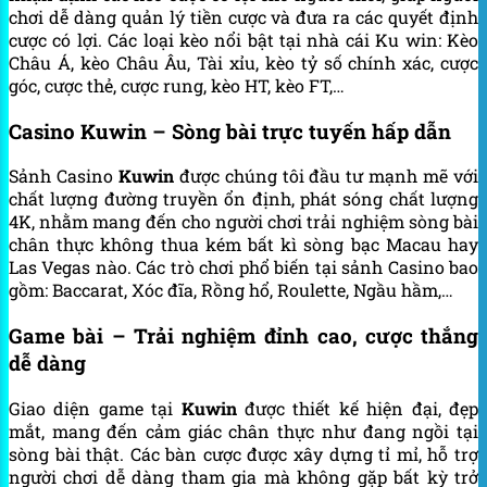
chơi dễ dàng quản lý tiền cược và đưa ra các quyết định
cược có lợi.
Các loại kèo nổi bật tại nhà cái Ku win: Kèo
Châu Á, kèo Châu Âu, Tài xỉu, kèo tỷ số chính xác, cược
góc, cược thẻ, cược rung, kèo HT, kèo FT,…
Casino Kuwin – Sòng bài trực tuyến hấp dẫn
Sảnh Casino
Kuwin
được chúng tôi đầu tư mạnh mẽ với
chất lượng đường truyền ổn định, phát sóng chất lượng
4K, nhằm mang đến cho người chơi trải nghiệm sòng bài
chân thực không thua kém bất kì sòng bạc Macau hay
Las Vegas nào.
Các trò chơi phổ biến tại sảnh Casino bao
gồm: Baccarat, Xóc đĩa, Rồng hổ, Roulette, Ngầu hầm,…
Game bài – Trải nghiệm đỉnh cao, cược thắng
dễ dàng
Giao diện game tại
Kuwin
được thiết kế hiện đại, đẹp
mắt, mang đến cảm giác chân thực như đang ngồi tại
sòng bài thật. Các bàn cược được xây dựng tỉ mỉ, hỗ trợ
người chơi dễ dàng tham gia mà không gặp bất kỳ trở