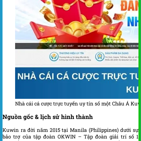
Nhà cái cá cược trực tuyến uy tín số một Châu Á Ku
Nguồn gốc & lịch sử hình thành
Kuwin ra đời năm 2015 tại Manila (Philippines) dưới sự
bảo trợ của tập đoàn OKWIN – Tập đoàn giải trí số 1