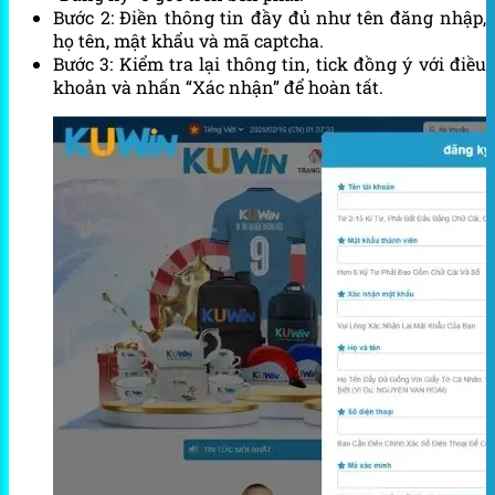
Bước 2: Điền thông tin đầy đủ như tên đăng nhập,
họ tên, mật khẩu và mã captcha.
Bước 3: Kiểm tra lại thông tin, tick đồng ý với điều
khoản và nhấn “Xác nhận” để hoàn tất.