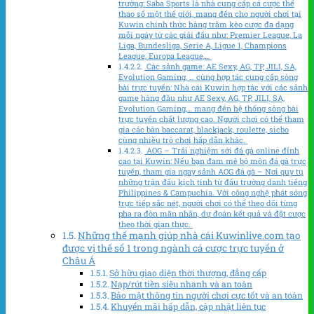
trường: Saba Sports là nhà cung cấp cá cược thể
thao số một thế giới, mang đến cho người chơi tại
Kuwin chính thức hàng trăm kèo cược đa dạng
mỗi ngày từ các giải đấu như: Premier League, La
Liga, Bundesliga, Serie A, Ligue 1, Champions
League, Europa League,…
Các sảnh game: AE Sexy, AG, TP, JILI, SA,
Evolution Gaming, … cùng hợp tác cung cấp sòng
bài trực tuyến: Nhà cái Kuwin hợp tác với các sảnh
game hàng đầu như AE Sexy, AG, TP, JILI, SA,
Evolution Gaming,… mang đến hệ thống sòng bài
trực tuyến chất lượng cao. Người chơi có thể tham
gia các bàn baccarat, blackjack, roulette, sicbo
cùng nhiều trò chơi hấp dẫn khác.
AOG – Trải nghiệm sới đá gà online đỉnh
cao tại Kuwin: Nếu bạn đam mê bộ môn đá gà trực
tuyến, tham gia ngay sảnh AOG đá gà – Nơi quy tụ
những trận đấu kịch tính từ đấu trường danh tiếng
Philippines & Campuchia. Với công nghệ phát sóng
trực tiếp sắc nét, người chơi có thể theo dõi từng
pha ra đòn mãn nhãn, dự đoán kết quả và đặt cược
theo thời gian thực.
Những thế mạnh giúp nhà cái Kuwinlive.com tạo
được vị thế số 1 trong ngành cá cược trực tuyến ở
Châu Á
Sở hữu giao diện thời thượng, đẳng cấp
Nạp/rút tiền siêu nhanh và an toàn
Bảo mật thông tin người chơi cực tốt và an toàn
Khuyến mãi hấp dẫn, cập nhật liên tục