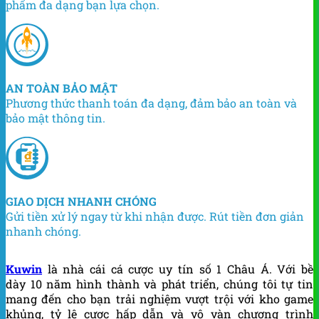
phẩm đa dạng bạn lựa chọn.
AN TOÀN BẢO MẬT
Phương thức thanh toán đa dạng, đảm bảo an toàn và
bảo mật thông tin.
GIAO DỊCH NHANH CHÓNG
Gửi tiền xử lý ngay từ khi nhận được. Rút tiền đơn giản
nhanh chóng.
Kuwin
là nhà cái cá cược uy tín số 1 Châu Á. Với bề
dày
10 năm hình thành và phát triển, chúng tôi tự tin
mang đến cho bạn trải nghiệm vượt trội với kho game
khủng, tỷ lệ cược hấp dẫn và vô vàn chương trình