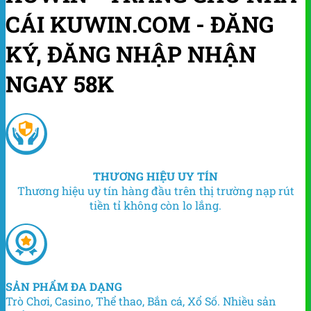
CÁI KUWIN.COM - ĐĂNG
KÝ, ĐĂNG NHẬP NHẬN
NGAY 58K
THƯƠNG HIỆU UY TÍN
Thương hiệu uy tín hàng đầu trên thị trường nạp rút
tiền tỉ không còn lo lắng.
SẢN PHẨM ĐA DẠNG
Trò Chơi, Casino, Thể thao, Bắn cá, Xổ Số. Nhiều sản