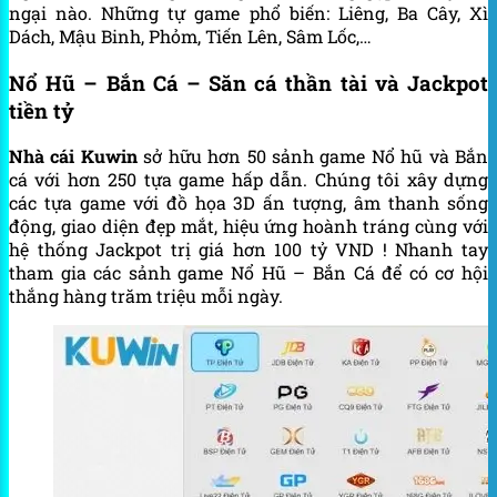
ngại nào. Những tự game phổ biến: Liêng, Ba Cây, Xì
Dách, Mậu Binh, Phỏm, Tiến Lên, Sâm Lốc,…
Nổ Hũ – Bắn Cá – Săn cá thần tài và Jackpot
tiền tỷ
Nhà cái Kuwin
sở hữu hơn 50 sảnh game Nổ hũ và Bắn
cá với hơn 250 tựa game hấp dẫn. Chúng tôi xây dựng
các tựa game với đồ họa 3D ấn tượng, âm thanh sống
động, giao diện đẹp mắt, hiệu ứng hoành tráng cùng với
hệ thống Jackpot trị giá hơn 100 tỷ VND ! Nhanh tay
tham gia các sảnh game Nổ Hũ – Bắn Cá để có cơ hội
thắng hàng trăm triệu mỗi ngày.