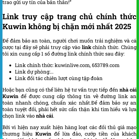
trao gửi uy tín của bản thân!”
Link truy cập trang chủ chính thức
Kuwin không bị chặn mới nhất 2025
Để đảm bảo an toàn, người chơi muốn trải nghiệm và cá
cược tại đây sẽ phải truy cập vào
link
chính thức. Chúng
tôi xin cung cấp 1 số đường link chính thức sau đây:
Link chính thức: kuwinlive.com, 653789.com
Link dự phòng:…
Link đối tác chiên lượt cùng tập đoàn
Hoặc bạn cũng có thể liên hệ tư vấn trực tiếp đến
nhà cái
Kuwin
để được cung cấp thông tin về đường link an
toàn nhanh chóng, chuẩn xác nhất.
Để đảm bảo sự an
toàn tuyệt đối, phải hết sức cẩn thận khi tìm hiểu và lựa
chọn link vào
nhà cái
.
Bởi vì hiện nay xuất hiện hàng loạt các đối thủ giả mạo
thương hiệu
Kuwin
để lừa đảo, cướp tiền của khách