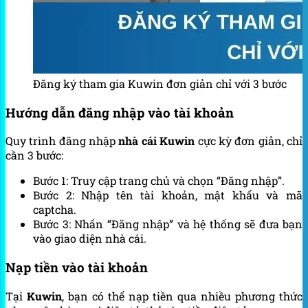
Đăng ký tham gia Kuwin đơn giản chỉ với 3 bước
Hướng dẫn đăng nhập vào tài khoản
Quy trình đăng nhập
nhà cái Kuwin
cực kỳ đơn giản, chỉ
cần 3 bước:
Bước 1: Truy cập trang chủ và chọn “Đăng nhập”.
Bước 2: Nhập tên tài khoản, mật khẩu và mã
captcha.
Bước 3: Nhấn “Đăng nhập” và hệ thống sẽ đưa bạn
vào giao diện nhà cái.
Nạp tiền vào tài khoản
Tại
Kuwin
, bạn có thể nạp tiền qua nhiều phương thức