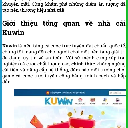
khuyến mãi. Cùng khám phá những điểm ấn tượng đã
tạo nên thương hiệu
nhà cái
!
Giới thiệu tổng quan về nhà cái
Kuwin
Kuwin
là nền tảng cá cược trực tuyến đạt chuẩn quốc tế,
chúng tôi mang đến cho người chơi một nền tảng giải trí
đa dạng, uy tín và an toàn. Với sứ mệnh cung cấp trải
nghiệm cá cược chất lượng cao,
chính thức
không ngừng
cải tiến và nâng cấp hệ thống, đảm bảo môi trường chơi
game cá cược trực tuyến công bằng, minh bạch và hấp
dẫn.