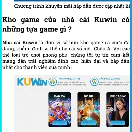
Chương trình khuyến mãi hấp dẫn được cập nhật liê
Kho game của nhà cái Kuwin có
những tựa game gì ?
Nhà cái Kuwin
là đơn vị sở hữu kho game cá cược đa
dạng, khẳng định vị thế nhà cái số một Châu Á. Với các
thể loại trò chơi phong phú, chúng tôi tự tin cam kết
mang đến trải nghiệm đỉnh cao, hiện đại và hấp dẫn
nhất cho thành viên của mình !