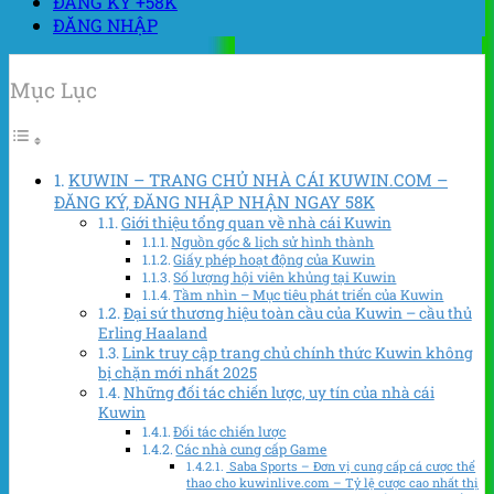
ĐĂNG KÝ +58K
ĐĂNG NHẬP
Mục Lục
KUWIN – TRANG CHỦ NHÀ CÁI KUWIN.COM –
ĐĂNG KÝ, ĐĂNG NHẬP NHẬN NGAY 58K
Giới thiệu tổng quan về nhà cái Kuwin
Nguồn gốc & lịch sử hình thành
Giấy phép hoạt động của Kuwin
Số lượng hội viên khủng tại Kuwin
Tầm nhìn – Mục tiêu phát triển của Kuwin
Đại sứ thương hiệu toàn cầu của Kuwin – cầu thủ
Erling Haaland
Link truy cập trang chủ chính thức Kuwin không
bị chặn mới nhất 2025
Những đối tác chiến lược, uy tín của nhà cái
Kuwin
Đối tác chiến lược
Các nhà cung cấp Game
Saba Sports – Đơn vị cung cấp cá cược thể
thao cho kuwinlive.com – Tỷ lệ cược cao nhất thị