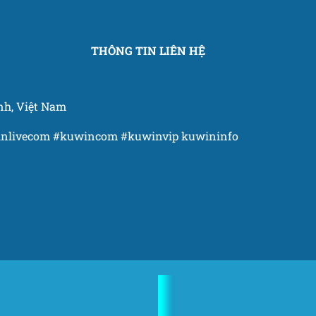
THÔNG TIN LIÊN HỆ
nh, Việt Nam
nlivecom #kuwincom #kuwinvip kuwininfo