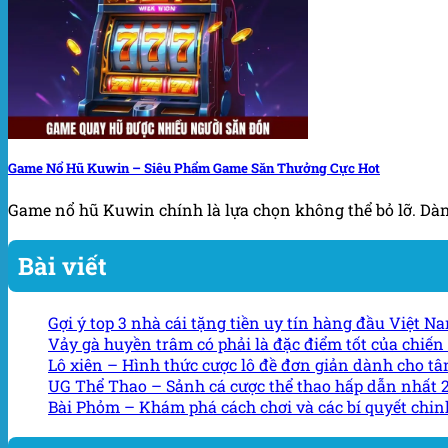
Game Nổ Hũ Kuwin – Siêu Phẩm Game Săn Thưởng Cực Hot
Game nổ hũ Kuwin chính là lựa chọn không thể bỏ lỡ. Dành
Bài viết
Gợi ý top 3 nhà cái tặng tiền uy tín hàng đầu Việt N
Vảy gà huyền trâm có phải là đặc điểm tốt của chiến
Lô xiên – Hình thức cược lô đề đơn giản dành cho tâ
UG Thể Thao – Sảnh cá cược thể thao hấp dẫn nhất 
Bài Phỏm – Khám phá cách chơi và các bí quyết chin