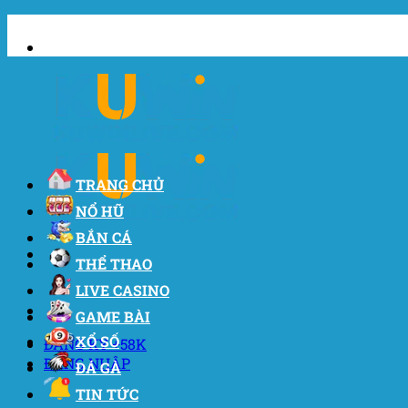
TRANG CHỦ
NỔ HŨ
BẮN CÁ
THỂ THAO
LIVE CASINO
GAME BÀI
XỔ SỐ
ĐĂNG KÝ +58K
ĐĂNG NHẬP
ĐÁ GÀ
TIN TỨC