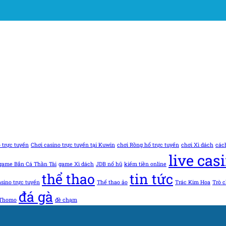
 trực tuyến
Chơi casino trực tuyến tại Kuwin
chơi Rồng hổ trực tuyến
chơi Xì dách
cách
live cas
game Bắn Cá Thần Tài
game Xì dách
JDB nổ hũ
kiếm tiền online
thể thao
tin tức
asino trực tuyến
Thể thao ảo
Trác Kim Hoa
Trò c
đá gà
 Thomo
đề chạm