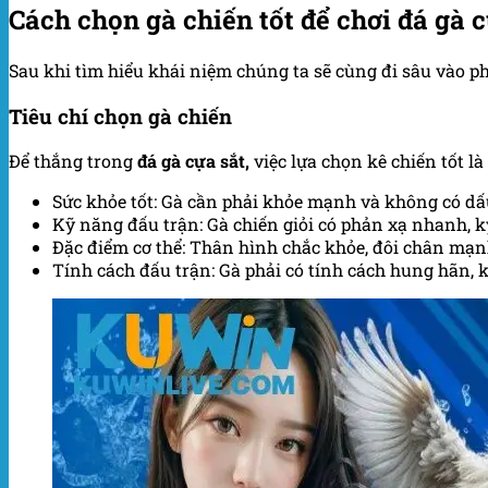
Cách chọn gà chiến tốt để chơi đá gà c
Sau khi tìm hiểu khái niệm chúng ta sẽ cùng đi sâu vào p
Tiêu chí chọn gà chiến
Để thắng trong
đá gà cựa sắt,
việc lựa chọn kê chiến tốt l
Sức khỏe tốt: Gà cần phải khỏe mạnh và không có dấu
Kỹ năng đấu trận: Gà chiến giỏi có phản xạ nhanh, 
Đặc điểm cơ thể: Thân hình chắc khỏe, đôi chân mạn
Tính cách đấu trận: Gà phải có tính cách hung hãn, 