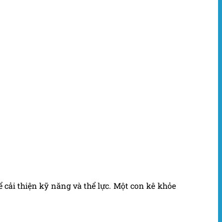
 cải thiện kỹ năng và thể lực. Một con kê khỏe