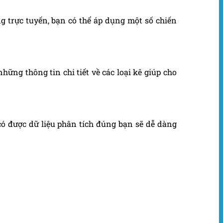
ng trực tuyến, bạn có thể áp dụng một số chiến
ững thông tin chi tiết về các loại kê giúp cho
có được dữ liệu phân tích đúng bạn sẽ dễ dàng