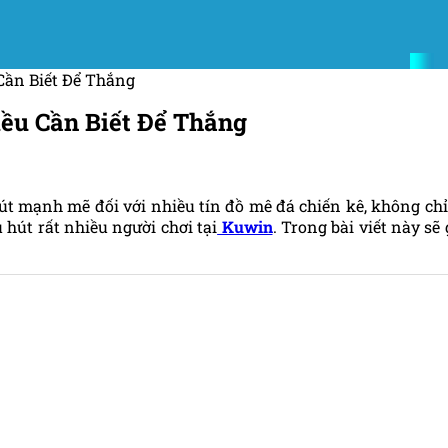
Cần Biết Để Thắng
iều Cần Biết Để Thắng
út mạnh mẽ đối với nhiều tín đồ mê đá chiến kê, không chỉ
 hút rất nhiều người chơi tại
Kuwin
. Trong bài viết này s