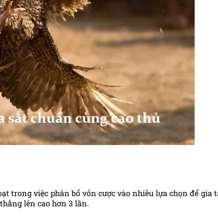
oạt trong việc phân bổ vốn cược vào nhiều lựa chọn để gia
 thắng lên cao hơn 3 lần.