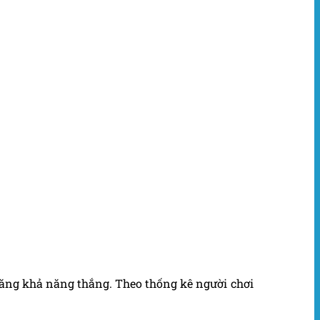
 tăng khả năng thắng. Theo thống kê người chơi