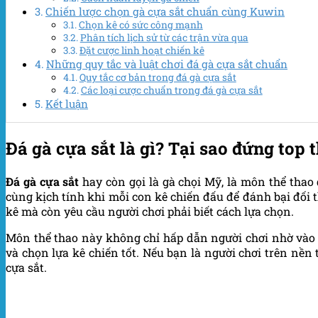
Chiến lược chọn gà cựa sắt chuẩn cùng Kuwin
Chọn kê có sức công mạnh
Phân tích lịch sử từ các trận vừa qua
Đặt cược linh hoạt chiến kê
Những quy tắc và luật chơi đá gà cựa sắt chuẩn
Quy tắc cơ bản trong đá gà cựa sắt
Các loại cược chuẩn trong đá gà cựa sắt
Kết luận
Đá gà cựa sắt là gì? Tại sao đứng top 
Đá gà cựa sắt
hay còn gọi là gà chọi Mỹ, là môn thể thao
cùng kịch tính khi mỗi con kê chiến đấu để đánh bại đối
kê mà còn yêu cầu người chơi phải biết cách lựa chọn.
Môn thể thao này không chỉ hấp dẫn người chơi nhờ vào t
và chọn lựa kê chiến tốt. Nếu bạn là người chơi trên nền 
cựa sắt.