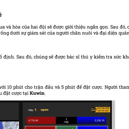
ê
ua và hòa của hai đội sẽ được giới thiệu ngắn gọn. Sau đó, 
 trống dưới sự giám sát của người chăn nuôi và đại diện quản
định. Sau đó, chúng sẽ được bác sĩ thú y kiểm tra sức khỏ
 với 10 phút cho trận đấu và 5 phút để đặt cược. Người th
u đặt cược tại
Kuwin
.