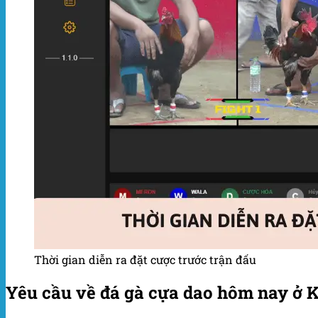
Thời gian diễn ra đặt cược trước trận đấu
Yêu cầu về đá gà cựa dao hôm nay ở 