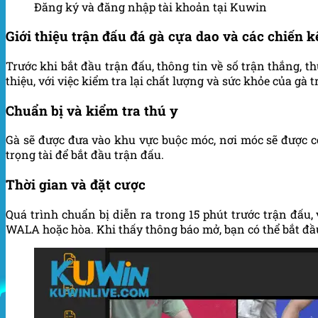
Đăng ký và đăng nhập tài khoản tại Kuwin
Giới thiệu trận đấu đá gà cựa dao và các chiến k
Trước khi bắt đầu trận đấu, thông tin về số trận thắng, th
thiệu, với việc kiểm tra lại chất lượng và sức khỏe của gà
Chuẩn bị và kiểm tra thú y
Gà sẽ được đưa vào khu vực buộc móc, nơi móc sẽ được cố 
trọng tài để bắt đầu trận đấu.
Thời gian và đặt cược
Quá trình chuẩn bị diễn ra trong 15 phút trước trận đấu,
WALA hoặc hòa. Khi thấy thông báo mở, bạn có thể bắt đầ