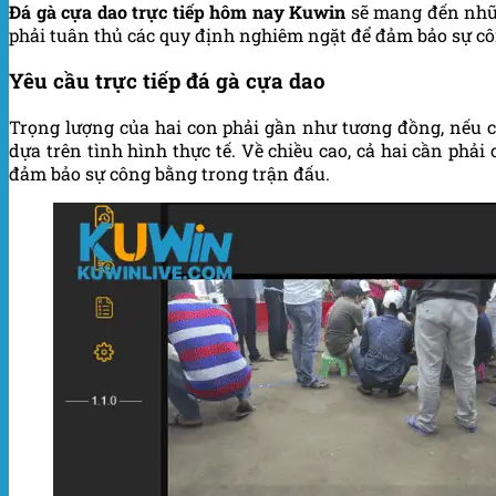
Đá gà cựa dao trực tiếp hôm nay
Kuwin
sẽ mang đến nhữn
phải tuân thủ các quy định nghiêm ngặt để đảm bảo sự c
Yêu cầu trực tiếp đá gà cựa dao
Trọng lượng của hai con phải gần như tương đồng, nếu có
dựa trên tình hình thực tế. Về chiều cao, cả hai cần phải 
đảm bảo sự công bằng trong trận đấu.