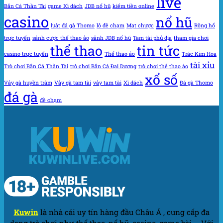
live
Bắn Cá Thần Tài
game Xì dách
JDB nổ hũ
kiếm tiền online
casino
nổ hũ
luật đá gà Thomo
lô đề chạm
Mạt chược
Rồng hổ
trực tuyến
sảnh cược thể thao ảo
sảnh JDB nổ hũ
Tam tài phủ địa
tham gia chơi
thể thao
tin tức
casino trực tuyến
Thể thao ảo
Trác Kim Hoa
tài xỉu
Trò chơi Bắn Cá Thần Tài
trò chơi Bắn Cá Đại Dương
trò chơi thể thao ảo
xổ số
Vảy gà huyền trâm
Vảy gà tam tài
vảy tam tài
Xì dách
Đá gà Thomo
đá gà
đề chạm
Kuwin
là nhà cái uy tín hàng đầu Châu Á , cung cấp đa
dạng trò chơi như thể thao, nổ hũ, casino, game bài,... Với