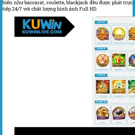
biến như baccarat, roulette, blackjack đều được phát trực
tiếp 24/7 với chất lượng hình ảnh Full HD.