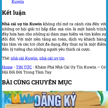
Kuwin
Kết luận
Nhà cái uy tín Kuwin
không chỉ mở ra cánh cửa đến với
những cơ hội giải trí hấp dẫn mà còn là một hành trình
đầy hứa hẹn cho những ai dám mạo hiểm và tìm kiếm sự
đổi đời. Với một nền tảng an toàn, dịch vụ khách hàng
tận tâm và các trò chơi đa dạng, đây thực sự là một điểm
đến lý tưởng cho những người yêu thích cá cược.
Thẻ:
nhà cái Kuwin
,
nhà cái uy tín
Home
-
TIN TỨC
-
Khám Phá Nhà Cái Uy Tín Kuwin – Cơ
Hội Đổi Đời Trong Tầm Tay
BÀI CÙNG CHUYÊN MỤC