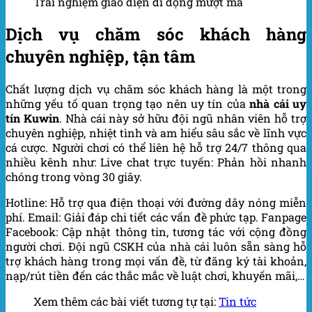
Trải nghiệm giao diện di động mượt mà
Dịch vụ chăm sóc khách hàng
chuyên nghiệp, tận tâm
Chất lượng dịch vụ chăm sóc khách hàng là một trong
những yếu tố quan trọng tạo nên uy tín của
nhà cái uy
tín Kuwin
. Nhà cái này sở hữu đội ngũ nhân viên hỗ trợ
chuyên nghiệp, nhiệt tình và am hiểu sâu sắc về lĩnh vực
cá cược. Người chơi có thể liên hệ hỗ trợ 24/7 thông qua
nhiều kênh như: Live chat trực tuyến: Phản hồi nhanh
chóng trong vòng 30 giây.
Hotline: Hỗ trợ qua điện thoại với đường dây nóng miễn
phí. Email: Giải đáp chi tiết các vấn đề phức tạp. Fanpage
Facebook: Cập nhật thông tin, tương tác với cộng đồng
người chơi. Đội ngũ CSKH của nhà cái luôn sẵn sàng hỗ
trợ khách hàng trong mọi vấn đề, từ đăng ký tài khoản,
nạp/rút tiền đến các thắc mắc về luật chơi, khuyến mãi,…
Xem thêm các bài viết tương tự tại:
Tin tức