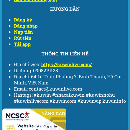
HƯỚNG DẪN
Đăng ký
Đăng nhập
Nạp tiền
Rút tiền
Tải app
THÔNG TIN LIÊN HỆ
Địa chỉ web:
https://kuwinlive.com/
Di động:
0908219128
Địa chỉ:
64 Lê Trực, Phường 7, Bình Thạnh, Hồ Chí
Minh, Việt Nam
Email:
contact@kuwinlive.com
Hastags:
#kuwin #nhacaikuwin #kuwinnohu
#kuwinlivecom #kuwincom #kuwinvip kuwininfo