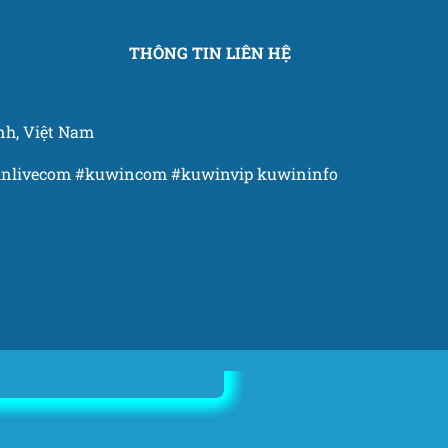
THÔNG TIN LIÊN HỆ
nh, Việt Nam
nlivecom #kuwincom #kuwinvip kuwininfo