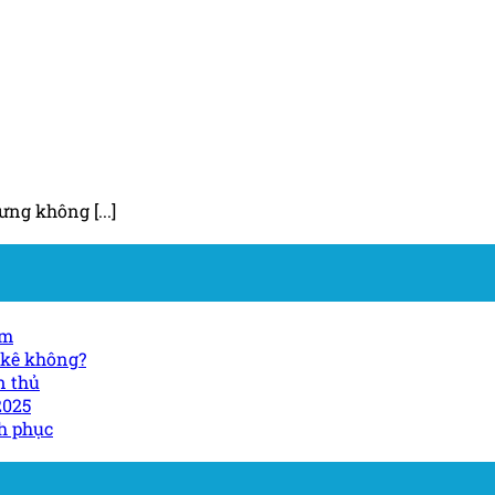
ng không [...]
am
 kê không?
n thủ
2025
h phục