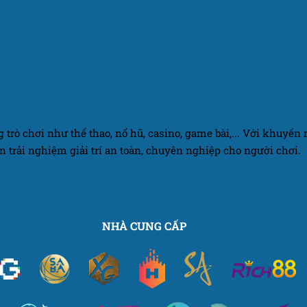
g trò chơi như thể thao, nổ hũ, casino, game bài,... Với khuyế
n trải nghiệm giải trí an toàn, chuyên nghiệp cho người chơi.
NHÀ CUNG CẤP