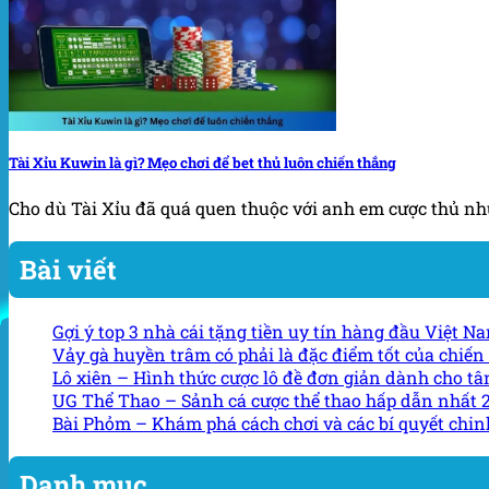
Tài Xỉu Kuwin là gì? Mẹo chơi để bet thủ luôn chiến thắng
Cho dù Tài Xỉu đã quá quen thuộc với anh em cược thủ như
Bài viết
Gợi ý top 3 nhà cái tặng tiền uy tín hàng đầu Việt N
Vảy gà huyền trâm có phải là đặc điểm tốt của chiến
Lô xiên – Hình thức cược lô đề đơn giản dành cho tâ
UG Thể Thao – Sảnh cá cược thể thao hấp dẫn nhất 
Bài Phỏm – Khám phá cách chơi và các bí quyết chin
Danh mục