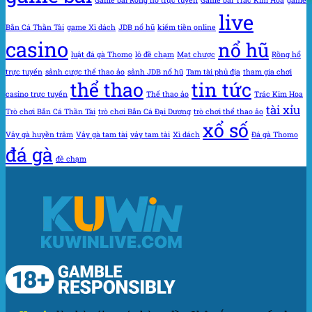
Game bài Rồng hổ trực tuyến
Game bài Trác Kim Hoa
game
live
Bắn Cá Thần Tài
game Xì dách
JDB nổ hũ
kiếm tiền online
casino
nổ hũ
luật đá gà Thomo
lô đề chạm
Mạt chược
Rồng hổ
trực tuyến
sảnh cược thể thao ảo
sảnh JDB nổ hũ
Tam tài phủ địa
tham gia chơi
thể thao
tin tức
casino trực tuyến
Thể thao ảo
Trác Kim Hoa
tài xỉu
Trò chơi Bắn Cá Thần Tài
trò chơi Bắn Cá Đại Dương
trò chơi thể thao ảo
xổ số
Vảy gà huyền trâm
Vảy gà tam tài
vảy tam tài
Xì dách
Đá gà Thomo
đá gà
đề chạm