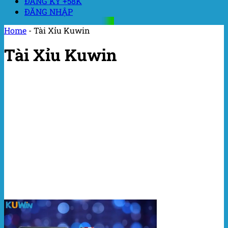
ĐĂNG KÝ +58K
ĐĂNG NHẬP
Home
-
Tài Xỉu Kuwin
Tài Xỉu Kuwin