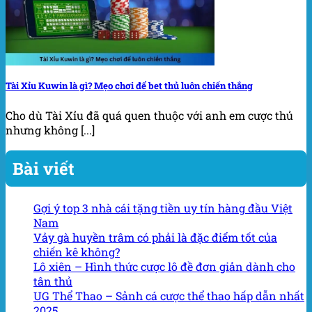
Tài Xỉu Kuwin là gì? Mẹo chơi để bet thủ luôn chiến thắng
Cho dù Tài Xỉu đã quá quen thuộc với anh em cược thủ
nhưng không [...]
Bài viết
Gợi ý top 3 nhà cái tặng tiền uy tín hàng đầu Việt
Nam
Vảy gà huyền trâm có phải là đặc điểm tốt của
chiến kê không?
Lô xiên – Hình thức cược lô đề đơn giản dành cho
tân thủ
UG Thể Thao – Sảnh cá cược thể thao hấp dẫn nhất
2025