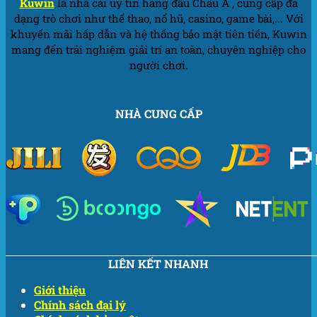
Kuwin
là nhà cái uy tín hàng đầu Châu Á , cung cấp đa
dạng trò chơi như thể thao, nổ hũ, casino, game bài,... Với
khuyến mãi hấp dẫn và hệ thống bảo mật tiên tiến, Kuwin
mang đến trải nghiệm giải trí an toàn, chuyên nghiệp cho
người chơi.
NHÀ CUNG CẤP
LIÊN KẾT NHANH
Giới thiệu
Chính sách đại lý