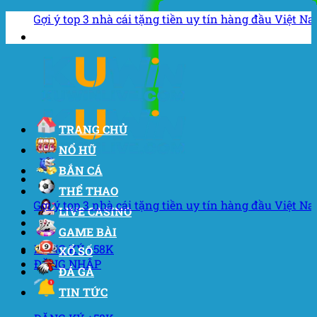
ợi ý top 3 nhà cái tặng tiền uy tín hàng đầu Việt Nam
|
Vảy 
TRANG CHỦ
NỔ HŨ
BẮN CÁ
THỂ THAO
ợi ý top 3 nhà cái tặng tiền uy tín hàng đầu Việt Nam
|
Vảy 
LIVE CASINO
GAME BÀI
ĐĂNG KÝ +58K
XỔ SỐ
ĐĂNG NHẬP
ĐÁ GÀ
TIN TỨC