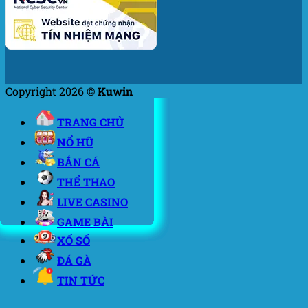
Copyright 2026 ©
Kuwin
TRANG CHỦ
NỔ HŨ
BẮN CÁ
THỂ THAO
LIVE CASINO
GAME BÀI
XỔ SỐ
ĐÁ GÀ
TIN TỨC