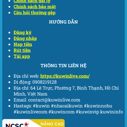
Chính sách đại lý
Chính sách bảo mật
Câu hỏi thường gặp
HƯỚNG DẪN
Đăng ký
Đăng nhập
Nạp tiền
Rút tiền
Tải app
THÔNG TIN LIÊN HỆ
Địa chỉ web:
https://kuwinlive.com/
Di động:
0908219128
Địa chỉ:
64 Lê Trực, Phường 7, Bình Thạnh, Hồ Chí
Minh, Việt Nam
Email:
contact@kuwinlive.com
Hastags:
#kuwin #nhacaikuwin #kuwinnohu
#kuwinlivecom #kuwincom #kuwinvip kuwininfo