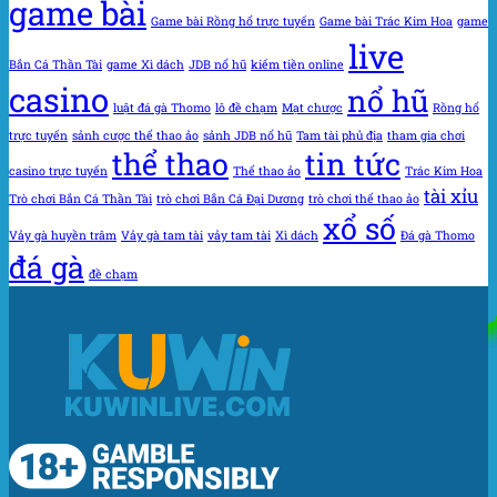
game bài
Game bài Rồng hổ trực tuyến
Game bài Trác Kim Hoa
game
live
Bắn Cá Thần Tài
game Xì dách
JDB nổ hũ
kiếm tiền online
casino
nổ hũ
luật đá gà Thomo
lô đề chạm
Mạt chược
Rồng hổ
trực tuyến
sảnh cược thể thao ảo
sảnh JDB nổ hũ
Tam tài phủ địa
tham gia chơi
thể thao
tin tức
casino trực tuyến
Thể thao ảo
Trác Kim Hoa
tài xỉu
Trò chơi Bắn Cá Thần Tài
trò chơi Bắn Cá Đại Dương
trò chơi thể thao ảo
xổ số
Vảy gà huyền trâm
Vảy gà tam tài
vảy tam tài
Xì dách
Đá gà Thomo
đá gà
đề chạm