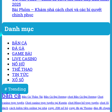
2025
Bài Phỏm – Khám phá cách chơi và các bí quyết
chinh phục
Danh mục
BẮN CÁ
ĐÁ GÀ
GAME BÀI
LIVE CASINO
NỔ HŨ
THỂ THAO
TIN TỨC
XỔ SỐ
# Trending
bắn cá
Bắn Cá Thần Tài
Bắn Cá Đại Dương
chơi Bắn Cá Đại Dương
Chơi
casino trực tuyến
Chơi casino trực tuyến tại Kuwin
chơi Rồng hổ trực tuyến
chơi Xì
dách
cách kiếm tiền online tại nhà
cược JDB nổ hũ
cược đá gà Thomo
dàn đề chạm