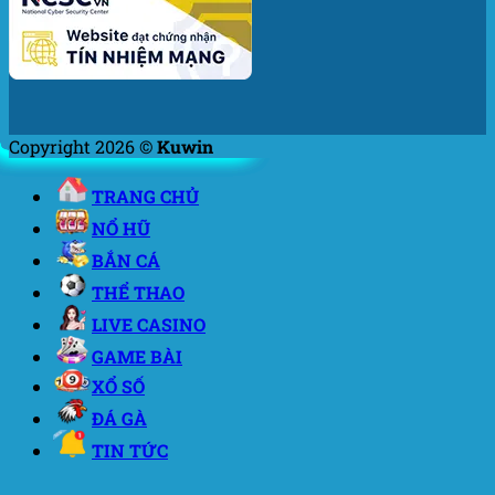
Copyright 2026 ©
Kuwin
TRANG CHỦ
NỔ HŨ
BẮN CÁ
THỂ THAO
LIVE CASINO
GAME BÀI
XỔ SỐ
ĐÁ GÀ
TIN TỨC