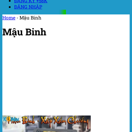
ĐĂNG KÝ +58K
ĐĂNG NHẬP
Home
-
Mậu Binh
Mậu Binh