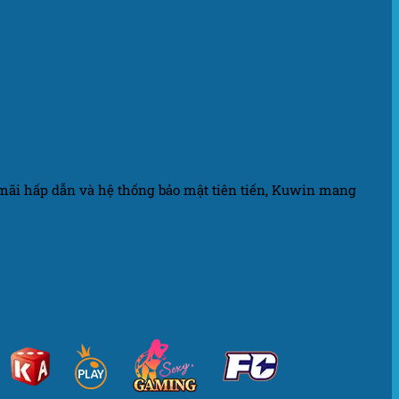
n mãi hấp dẫn và hệ thống bảo mật tiên tiến, Kuwin mang