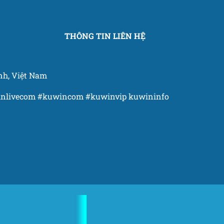
THÔNG TIN LIÊN HỆ
nh, Việt Nam
nlivecom #kuwincom #kuwinvip kuwininfo