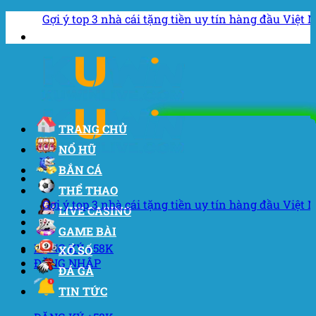
Gợi ý top 3 nhà cái tặng tiền uy tín hàng đầu Việt Nam
|
Vả
TRANG CHỦ
NỔ HŨ
BẮN CÁ
THỂ THAO
Gợi ý top 3 nhà cái tặng tiền uy tín hàng đầu Việt Nam
|
Vả
LIVE CASINO
GAME BÀI
ĐĂNG KÝ +58K
XỔ SỐ
ĐĂNG NHẬP
ĐÁ GÀ
TIN TỨC