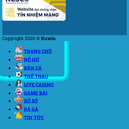
Copyright 2026 ©
Kuwin
TRANG CHỦ
NỔ HŨ
BẮN CÁ
THỂ THAO
LIVE CASINO
GAME BÀI
XỔ SỐ
ĐÁ GÀ
TIN TỨC