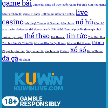
game bài
Game bài Rồng hổ trực tuyến
Game bài Trác Kim Hoa
game
live
Bắn Cá Thần Tài
game Xì dách
JDB nổ hũ
kiếm tiền online
casino
nổ hũ
luật đá gà Thomo
lô đề chạm
Mạt chược
Rồng hổ
trực tuyến
sảnh cược thể thao ảo
sảnh JDB nổ hũ
Tam tài phủ địa
tham gia chơi
thể thao
tin tức
casino trực tuyến
Thể thao ảo
Trác Kim Hoa
tài xỉu
Trò chơi Bắn Cá Thần Tài
trò chơi Bắn Cá Đại Dương
trò chơi thể thao ảo
xổ số
Vảy gà huyền trâm
Vảy gà tam tài
vảy tam tài
Xì dách
Đá gà Thomo
đá gà
đề chạm