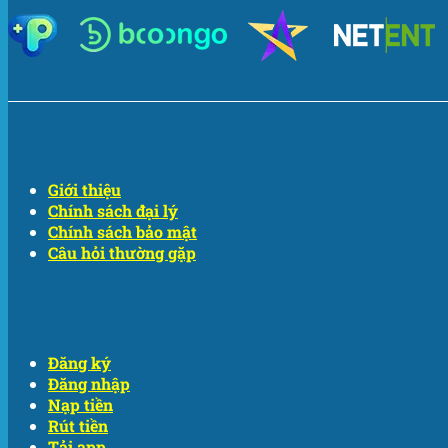
Giới thiệu
Chính sách đại lý
Chính sách bảo mật
Câu hỏi thường gặp
Đăng ký
Đăng nhập
Nạp tiền
Rút tiền
Tải app