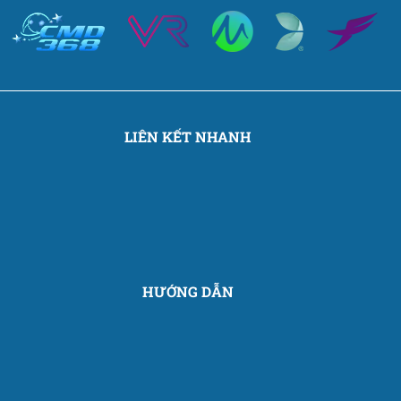
LIÊN KẾT NHANH
HƯỚNG DẪN