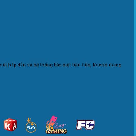
n mãi hấp dẫn và hệ thống bảo mật tiên tiến, Kuwin mang