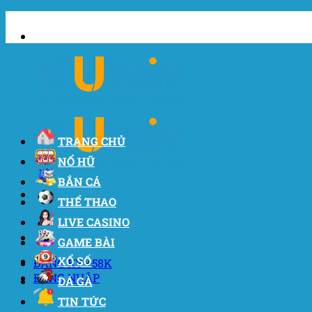
TRANG CHỦ
NỔ HŨ
BẮN CÁ
THỂ THAO
LIVE CASINO
GAME BÀI
XỔ SỐ
ĐĂNG KÝ +58K
ĐĂNG NHẬP
ĐÁ GÀ
TIN TỨC