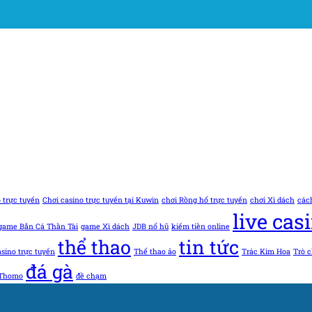
 trực tuyến
Chơi casino trực tuyến tại Kuwin
chơi Rồng hổ trực tuyến
chơi Xì dách
cách
live cas
game Bắn Cá Thần Tài
game Xì dách
JDB nổ hũ
kiếm tiền online
thể thao
tin tức
asino trực tuyến
Thể thao ảo
Trác Kim Hoa
Trò c
đá gà
 Thomo
đề chạm