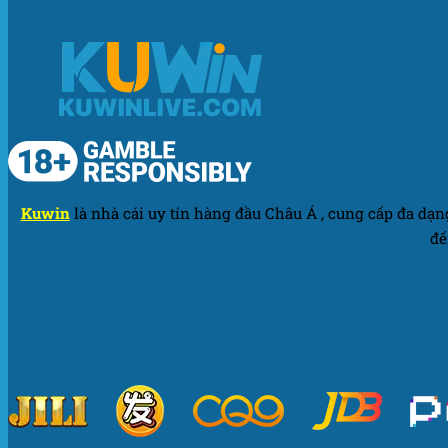
Kuwin
là nhà cái uy tín hàng đầu Châu Á , cung cấp đa dạn
đế