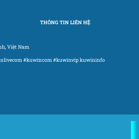
THÔNG TIN LIÊN HỆ
nh, Việt Nam
nlivecom #kuwincom #kuwinvip kuwininfo