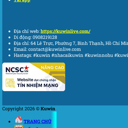
Địa chỉ web:
https://kuwinlive.com/
Di động:
0908219128
Địa chỉ:
64 Lê Trực, Phường 7, Bình Thạnh, Hồ Chí Mi
Email:
contact@kuwinlive.com
Hastags:
#kuwin #nhacaikuwin #kuwinnohu #kuwi
Copyright 2026 ©
Kuwin
TRANG CHỦ