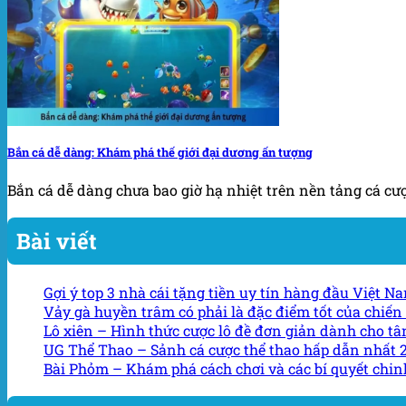
Bắn cá dễ dàng: Khám phá thế giới đại dương ấn tượng
Bắn cá dễ dàng chưa bao giờ hạ nhiệt trên nền tảng cá cược 
Bài viết
Gợi ý top 3 nhà cái tặng tiền uy tín hàng đầu Việt N
Vảy gà huyền trâm có phải là đặc điểm tốt của chiến
Lô xiên – Hình thức cược lô đề đơn giản dành cho tâ
UG Thể Thao – Sảnh cá cược thể thao hấp dẫn nhất 
Bài Phỏm – Khám phá cách chơi và các bí quyết chin