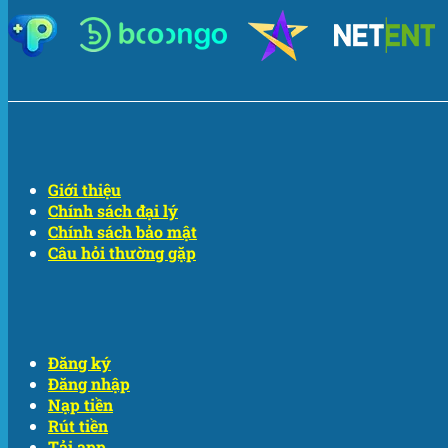
Giới thiệu
Chính sách đại lý
Chính sách bảo mật
Câu hỏi thường gặp
Đăng ký
Đăng nhập
Nạp tiền
Rút tiền
Tải app