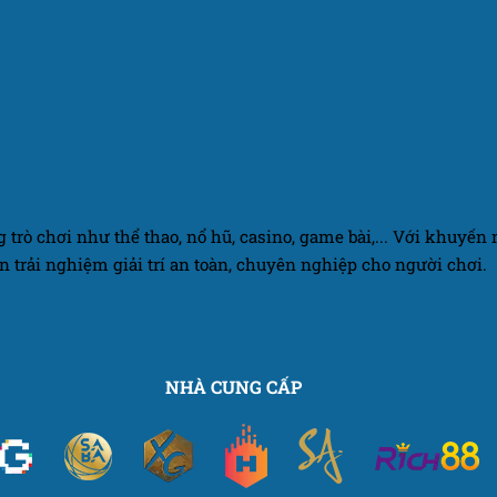
g trò chơi như thể thao, nổ hũ, casino, game bài,... Với khuyế
n trải nghiệm giải trí an toàn, chuyên nghiệp cho người chơi.
NHÀ CUNG CẤP