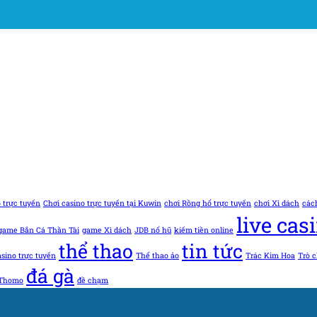
 trực tuyến
Chơi casino trực tuyến tại Kuwin
chơi Rồng hổ trực tuyến
chơi Xì dách
cách
live cas
game Bắn Cá Thần Tài
game Xì dách
JDB nổ hũ
kiếm tiền online
thể thao
tin tức
asino trực tuyến
Thể thao ảo
Trác Kim Hoa
Trò c
đá gà
 Thomo
đề chạm