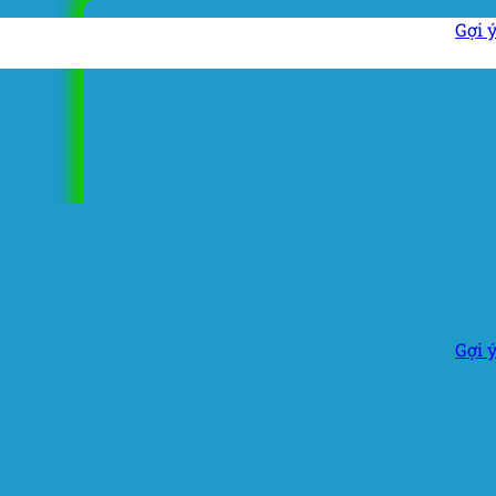
Gợi ý top 3 n
Gợi ý top 3 n