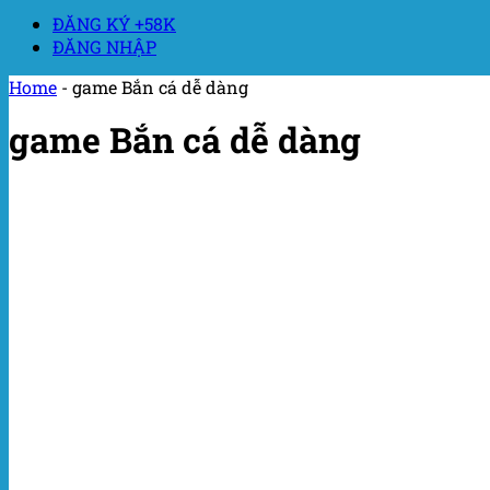
ĐĂNG KÝ +58K
ĐĂNG NHẬP
Home
-
game Bắn cá dễ dàng
game Bắn cá dễ dàng