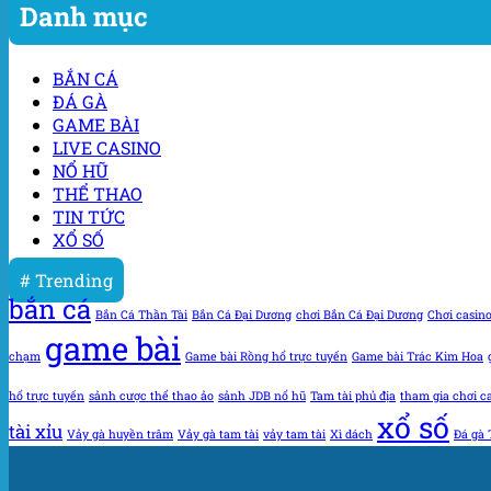
Danh mục
BẮN CÁ
ĐÁ GÀ
GAME BÀI
LIVE CASINO
NỔ HŨ
THỂ THAO
TIN TỨC
XỔ SỐ
# Trending
bắn cá
Bắn Cá Thần Tài
Bắn Cá Đại Dương
chơi Bắn Cá Đại Dương
Chơi casino
game bài
chạm
Game bài Rồng hổ trực tuyến
Game bài Trác Kim Hoa
hổ trực tuyến
sảnh cược thể thao ảo
sảnh JDB nổ hũ
Tam tài phủ địa
tham gia chơi c
xổ số
tài xỉu
Vảy gà huyền trâm
Vảy gà tam tài
vảy tam tài
Xì dách
Đá gà