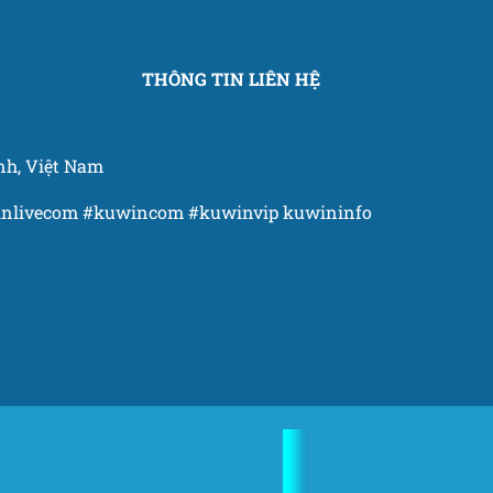
THÔNG TIN LIÊN HỆ
nh, Việt Nam
nlivecom #kuwincom #kuwinvip kuwininfo