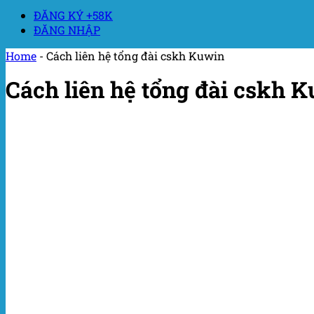
ĐĂNG KÝ +58K
ĐĂNG NHẬP
Home
-
Cách liên hệ tổng đài cskh Kuwin
Cách liên hệ tổng đài cskh 