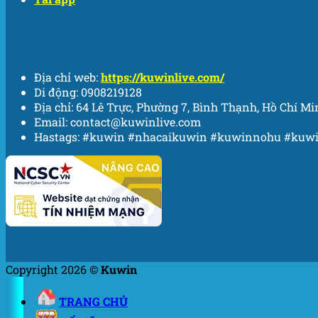
Địa chỉ web:
https://kuwinlive.com/
Di động:
0908219128
Địa chỉ:
64 Lê Trực, Phường 7, Bình Thạnh, Hồ Chí Mi
Email:
contact@kuwinlive.com
Hastags:
#kuwin #nhacaikuwin #kuwinnohu #kuwi
Copyright 2026 ©
Kuwin
TRANG CHỦ