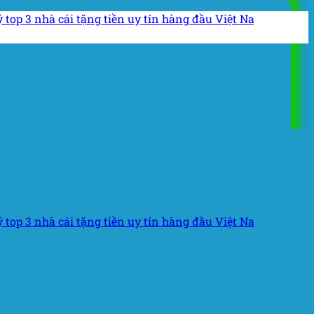
hà cái tặng tiền uy tín hàng đầu Việt Nam
|
Vảy gà huyền trâ
hà cái tặng tiền uy tín hàng đầu Việt Nam
|
Vảy gà huyền trâ