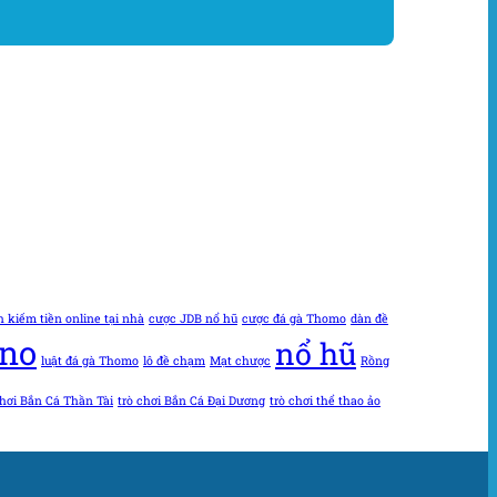
 kiếm tiền online tại nhà
cược JDB nổ hũ
cược đá gà Thomo
dàn đề
ino
nổ hũ
luật đá gà Thomo
lô đề chạm
Mạt chược
Rồng
hơi Bắn Cá Thần Tài
trò chơi Bắn Cá Đại Dương
trò chơi thể thao ảo