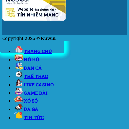
Copyright 2026 ©
Kuwin
TRANG CHỦ
NỔ HŨ
BẮN CÁ
THỂ THAO
LIVE CASINO
GAME BÀI
XỔ SỐ
ĐÁ GÀ
TIN TỨC