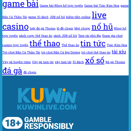
game bài
Game bài Rồng hổ trực tuyến
Game bài Trác Kim Hoa
game
live
Bắn Cá Thần Tài
game Xì dách
JDB nổ hũ
kiếm tiền online
casino
nổ hũ
luật đá gà Thomo
lô đề chạm
Mạt chược
Rồng hổ
trực tuyến
sảnh cược thể thao ảo
sảnh JDB nổ hũ
Tam tài phủ địa
tham gia chơi
thể thao
tin tức
casino trực tuyến
Thể thao ảo
Trác Kim Hoa
tài xỉu
Trò chơi Bắn Cá Thần Tài
trò chơi Bắn Cá Đại Dương
trò chơi thể thao ảo
xổ số
Vảy gà huyền trâm
Vảy gà tam tài
vảy tam tài
Xì dách
Đá gà Thomo
đá gà
đề chạm