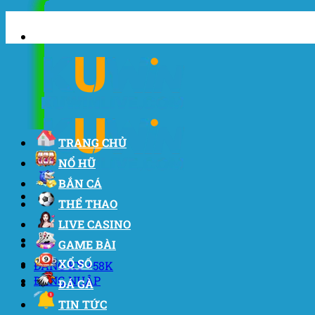
TRANG CHỦ
NỔ HŨ
BẮN CÁ
THỂ THAO
LIVE CASINO
GAME BÀI
XỔ SỐ
ĐĂNG KÝ +58K
ĐĂNG NHẬP
ĐÁ GÀ
TIN TỨC