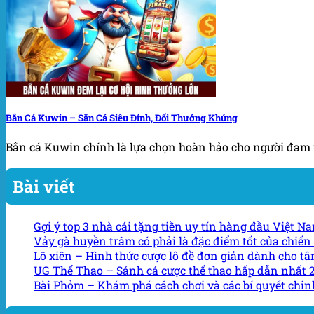
Bắn Cá Kuwin – Săn Cá Siêu Đỉnh, Đổi Thưởng Khủng
Bắn cá Kuwin chính là lựa chọn hoàn hảo cho người đam m
Bài viết
Gợi ý top 3 nhà cái tặng tiền uy tín hàng đầu Việt N
Vảy gà huyền trâm có phải là đặc điểm tốt của chiến
Lô xiên – Hình thức cược lô đề đơn giản dành cho tâ
UG Thể Thao – Sảnh cá cược thể thao hấp dẫn nhất 
Bài Phỏm – Khám phá cách chơi và các bí quyết chin