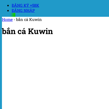
ĐĂNG KÝ +58K
ĐĂNG NHẬP
Home
-
bắn cá Kuwin
bắn cá Kuwin