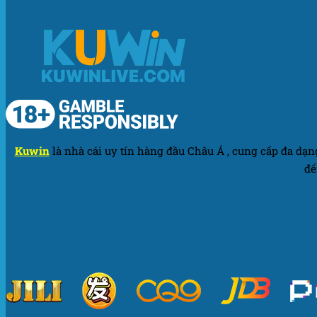
Kuwin
là nhà cái uy tín hàng đầu Châu Á , cung cấp đa dạn
đế