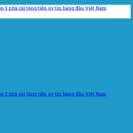
 cái tặng tiền uy tín hàng đầu Việt Nam
|
Vảy gà huyền trâm 
 cái tặng tiền uy tín hàng đầu Việt Nam
|
Vảy gà huyền trâm 